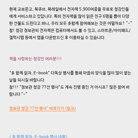
현재 교보문고, 북큐브, 북레일에서 전자책 5,900여종을 무료로 청강인들
에게 서비스하고 있답니다. 특히 전자책을 많이 읽은 친구 6명을 뽑아 다양
한 선물도 드린다고 하니, 우리 모두 多함께 참여해보는 것은 어떨까요? ^-^
참! 청강 정보관의 전자책은 컴퓨터에서도 볼 수 있고, 스마트폰/아이패드/
갤럭시탭 등에서 앱을 다운받으신 후 이용하실 수 있습니다.
책을 사랑하는 청강인 여러분!!!
“多 함께 읽자, E-book” 다독상 행사를 통해 마음의 양식을 많이 많이 쌓는
날들 되시길 바랍니다.
참!!! “정보관 청강 77선 행사”도 계속 진행 중인 거 아시죠? 많은 참여 바
랍니다 ^-^
정보관 청강 77선 행사” 바로가기 <링크>
< 多 함께 읽자, E-book 행사 내용>