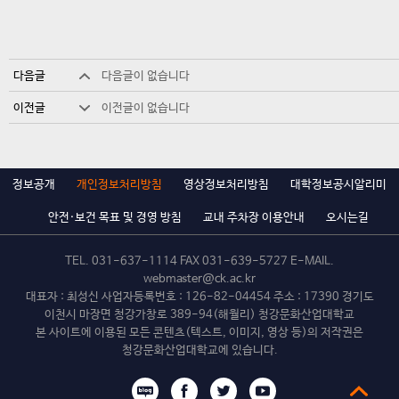
다음글
다음글이 없습니다
이전글
이전글이 없습니다
정보공개
개인정보처리방침
영상정보처리방침
대학정보공시알리미
안전·보건 목표 및 경영 방침
교내 주차장 이용안내
오시는길
TEL.
031-637-1114
FAX 031-639-5727 E-MAIL.
webmaster@ck.ac.kr
대표자 : 최성신 사업자등록번호 : 126-82-04454 주소 : 17390 경기도
이천시 마장면 청강가창로 389-94(해월리) 청강문화산업대학교
본 사이트에 이용된 모든 콘텐츠(텍스트, 이미지, 영상 등)의 저작권은
청강문화산업대학교에 있습니다.