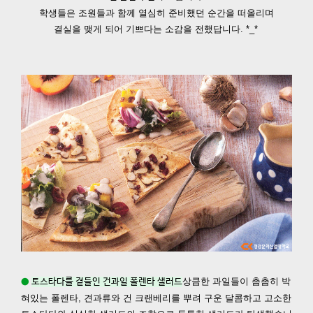
학생들은 조원들과 함께 열심히 준비했던 순간을 떠올리며
결실을 맺게 되어 기쁘다는 소감을 전했답니다. *_*
상큼한 과일들이 촘촘히 박
●
토스타다를 곁들인 건과일 폴렌타 샐러드
혀있는 폴렌타, 견과류와 건 크랜베리를 뿌려 구운
달콤하고 고소한