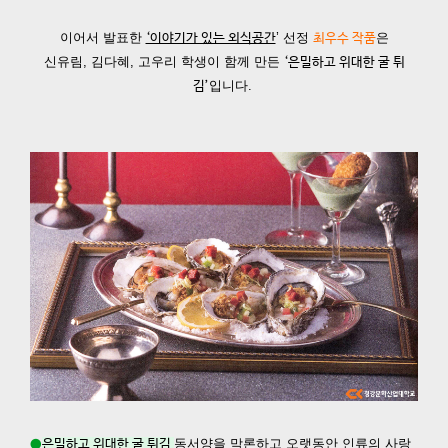
이어서 발표한
’ 선정
은
‘이야기가 있는 외식공간
최우수 작품
신유림, 김다혜, 고우리 학생이 함께 만든
‘은밀하고 위대한 굴 튀
입니다.
김’
동서양을 막론하고 오랫동안 인류의 사랑
●
은밀하고 위대한 굴 튀김