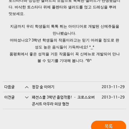
토스타다와 싱싱한 샐러드의 조합으로 독특한 샐러드가 탄생했습니
다.
바삭한 토스타다 위에 폴렌타와 샐러드를 얹고 드레싱을 뿌려
맛보세요.
지금까지 우리 학생들의 톡톡 튀는 아이디어로 개발된 신메쥬들을
만나봤습니다.
어떠셨나요? 3학년 학생들의 작품이라고는 믿기 어려울 정도로
완
성도 높은 음식들이 가득하네요! *_*
품평회에서 좋은 성적을 거둔 작품들이
꼭 신메뉴로 개발되어 만나
볼 수 있기를 기대해 봅니다. ^B^
다음글
청강 숲 이야기
2013-11-29
이전글
패션스쿨 3학년 졸업작품! – 크로스오버
2013-11-29
콘서트 아우라 의상 협찬
목록