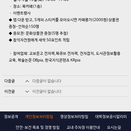
– 장소: 북카페(1층)
– 이벤트행사
◆ 앱 다운 받고, 5개의 스티커를 모아오시면 카페몽가(2000원)상품권
증정-선착순150명
◆ 응모권: 문화상품권 증정(5명 추첨)
◆ 참석자전원에게 새싹 50포인트 적립
– 참여업체: 교보문고 전자책,북큐브 전자책, 전자잡지, 도서관정보활용
교육, 학술논문 DBpia, 한국지식콘텐츠 KRpia
다음글
다음글이 없습니다
이전글
이전글이 없습니다
정보공개
개인정보처리방침
영상정보처리방침
대학정보공시알리미
안전·보건 목표 및 경영 방침
교내 주차장 이용안내
오시는길