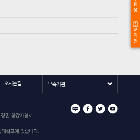
험
생
교
직
원
오시는길
시 마장면 청강가창로
업대학교에 있습니다.