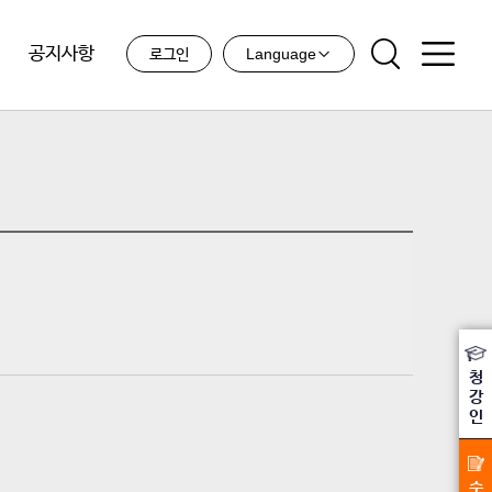
공지사항
Language
로그인
청
강
인
수