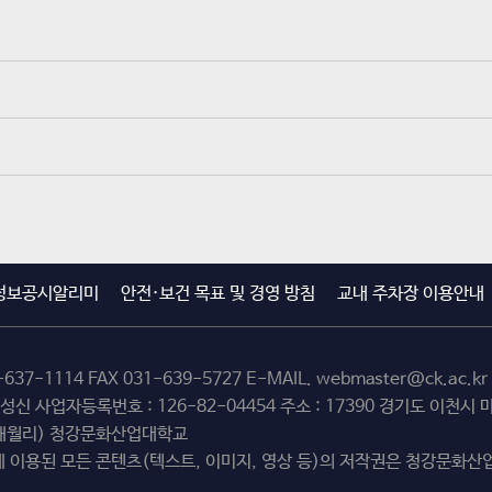
정보공시알리미
안전·보건 목표 및 경영 방침
교내 주차장 이용안내
-637-1114
FAX 031-639-5727 E-MAIL.
webmaster@ck.ac.kr
최성신 사업자등록번호 : 126-82-04454 주소 : 17390 경기도 이천
(해월리) 청강문화산업대학교
 이용된 모든 콘텐츠(텍스트, 이미지, 영상 등)의 저작권은 청강문화산