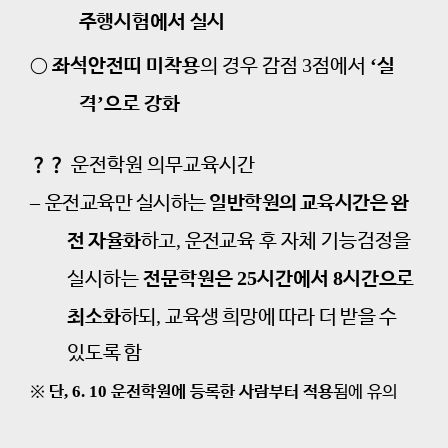
주행시험에서 실시
3
‘
○
좌석안전띠 미착용
의 경우 감점
점에서
실
’
격
으로 강화
？？
운전학원 의무교육시간
–
운전교육만 실시하는
일반학원의 교육시간은 완
,
전 자율화
하고
운전
교육 후 자체 기능검정을
25
8
실시하는
전문학원은
시간에서
시간으로
,
최소화
하되
교육생 희망에 따라 더 받을 수
있도록 함
※
단
, 6. 10
운전학원에 등록한 사람부터 적용
됨에 유의