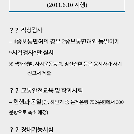
(2011.
6.
10
)
시행
？？
적성검사
–
1
2
종보통면허
의 경우
종보통면허와 동일하게
“
”
시력검사
만 실시
※
색채식별
,
사지운동능력
,
정신질환 등은 응시자가 자기
신고서 제출
？？
교통안전교육 및 학과시험
–
현행과 동일
(
단
,
하반기 중
문제은행
752
문항에서
300
문항으로 축소 예정
)
？？
장내기능시험