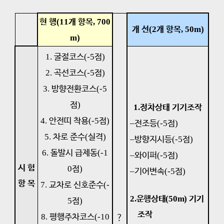
현 행
(11
개 항목
, 700
개 선
(2
개 항목
, 50m)
m)
1.
굴절코스
(-5
점
)
2.
곡선코스
(-5
점
)
3.
방향전환코스
(-5
점
)
1.
정차상태 기기조작
4.
안전띠 착용
(-5
점
)
–
전조등
(-5
점
)
5.
차로 준수
(
실격
)
–
방향지시등
(-5
점
)
6.
돌발시 급제동
(-1
–
와이퍼
(-5
점
)
시 험
0
점
)
–
기어변속
(-5
점
)
항 목
7.
교차로 신호준수
(-
2.
운행상태
(50m)
기기
5
점
)
조작
8.
평행주차코스
(-10
?