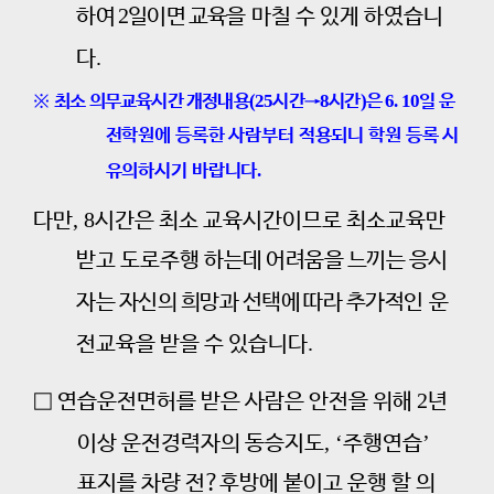
2
하여
일이면 교육을
마칠 수 있게 하였습니
.
다
※
최소 의무교육시간 개정내용
(25
시간
→
8
시간
)
은
6. 10
일
운
전학원에 등록한 사람부터 적용되니 학원 등록 시
유의하시기 바랍니다
.
, 8
다만
시간은 최소 교육시간이므로 최소교육만
받고 도로주행
하는데 어려움을 느끼는 응시
자는 자신의 희망과 선택에 따라 추가
적인
운
.
전교육을 받을 수 있습니다
2
□
연습운전면허를 받은 사람은 안전을 위해
년
, ‘
’
이상 운전경력자의 동승지도
주행연습
표지를 차량 전
?
후방에 붙이고 운행 할 의