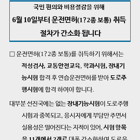
국민 편의와 비용절감을 위해
6
10
월
일부터 운전면허
취득
(1
2
)
?
종 보통
절차가 간소화 됩니다
(1
2
)
□
운전면허
?
종 보통
를 취득하기 위해서는
,
,
,
적성검사
교통안전교육
학과시험
장내기
능시험
합격 후 연습운전면허를 받아
도로주
.
행시험
에
합격 하여야 합니다
대부분 선진국에는 없는
장내기능시험
이 도로주행
,
시험과 중복되고
응시자
에게 부담만 주면서
,
실용성은 떨어진다는 지적이 있어
시험 항목
11
2
을
개에서
개로
대폭 간소화하여 도로운