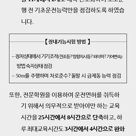
행 전 기초운전능력만을 점검하도록 하였습
.
니다
【
】
장내기능시험 방법
–
정차상태에서 기기조작
(
)
전조등
?
방향지시등
?
와이퍼
?
기어변속
방법 숙지상태 점검
–
50m
를 주행하며 차로준수
?
돌발 시 급제동 능력 점검
,
또한
전문학원을 이용하여 운전면허를 취득하
기 위해서 의무적으로 받아야만 하는
교육
25
8
,
시간을
시간에서
시간으로 단축
하고
하
3
4
루 최대
교육시간도
시간에서
시간으로 완화