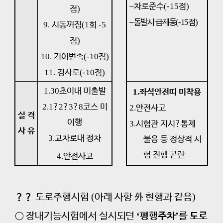
–
차로준수
(-15
점
)
점
)
–
돌발시 급제동
(-15
점
)
9.
시동꺼짐
(1
회
-5
점
)
10.
기어변속
(-10
점
)
11.
경사로
(-10
점
)
1.
30
초이내 미출발
1.
좌석안전띠 미착용
2.
1
?
2
?
3
?
8
코스 미
2.
안전사고
실 격
이행
3.
시험관 지시
?
통제
사 유
3.
교차로내 정차
불응 등 정상적 시
험 진행 곤란
4.
안전사고
(
)
？？
도로주행시험
아래 사항
外
현행과 같음
‘
’
○
장내기능시험에서 실시되던
평행주차
를 도로