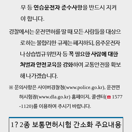
무 등
연습운전자 준수사항
을 반드시 지켜
.
야 합니다
경찰에서는 운전면허를 딸 때 모든 사람들을 대상
으
,
로 하는 불합리한
규제는 폐지하되
음주운전자
나 상습법규 위반자
등
꼭 필요한 사람에
대한
처벌과 안전교육을 강화
하여 교통안전을 확보
.
해 나가겠습니다
※
문의
사항은 사이버경찰청
(
www.police.go.kr
)
,
운전
면
허
시험장
(www.dla.go.kr)
홈페이지
,
콜센터
(
1577
-1120)
를
이용
하여 주시기 바랍니다
.
1
2
?
종 보통면허시험 간소화 주요내용