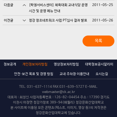
다음글
[학생서비스센터] 체육대회 교내식당 운영
2011-05-25
시간 및 운영 메뉴 안내
이전글
청강 창조네트워크 사업 PT심사 결과 발표
2011-05-26
목록
정보공개
개인정보처리방침
영상정보처리방침
대학정보공시알리미
안전·보건 목표 및 경영 방침
교내 주차장 이용안내
오시는길
TEL.
031-637-1114
FAX 031-639-5727 E-MAIL.
webmaster@ck.ac.kr
대표자 : 최성신 사업자등록번호 : 126-82-04454 주소 : 17390 경기도
이천시 마장면 청강가창로 389-94(해월리) 청강문화산업대학교
본 사이트에 이용된 모든 콘텐츠(텍스트, 이미지, 영상 등)의 저작권은
청강문화산업대학교에 있습니다.