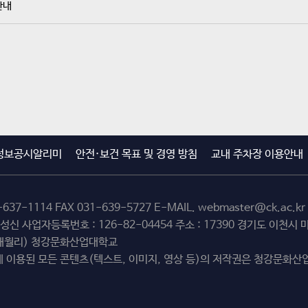
안내
정보공시알리미
안전·보건 목표 및 경영 방침
교내 주차장 이용안내
-637-1114
FAX 031-639-5727 E-MAIL.
webmaster@ck.ac.kr
최성신 사업자등록번호 : 126-82-04454 주소 : 17390 경기도 이천
(해월리) 청강문화산업대학교
 이용된 모든 콘텐츠(텍스트, 이미지, 영상 등)의 저작권은 청강문화산