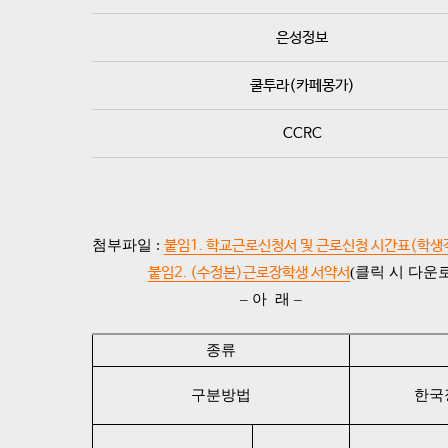
은성정보
쿨투라(카페몽가)
CCRC
첨부파일 :
붙임1. 학교근로신청서 및 근로신청 시간표(학생
붙임2. (수정본)근로장학생 서약서
(클릭 시 다운
– 아 래 –
종류
구분방법
한국