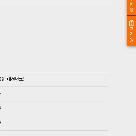
험
생
교
직
원
39-내선번호)
6
7
7