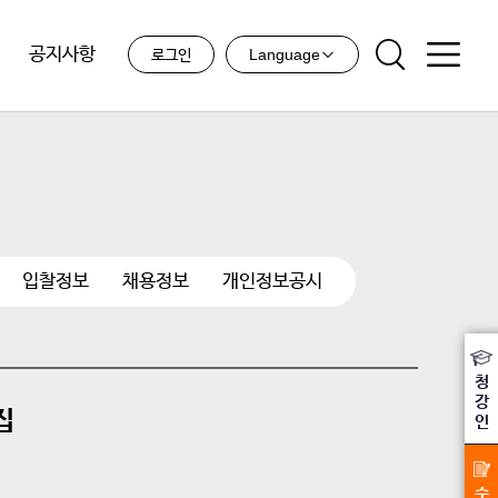
공지사항
Language
로그인
입찰정보
채용정보
개인정보공시
청
강
집
인
수