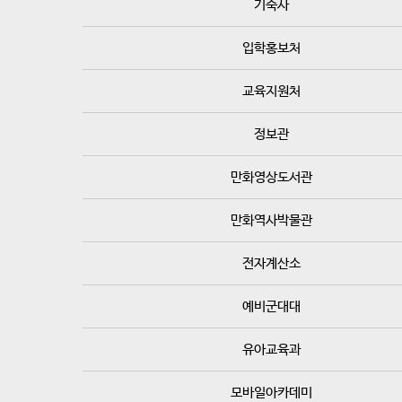
기숙사
입학홍보처
교육지원처
정보관
만화영상도서관
만화역사박물관
전자계산소
예비군대대
유아교육과
모바일아카데미