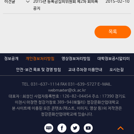
이전글
2015년 등록금심의위원회 제2차 회의록
2015-02-10
공지
목록
정보공개
개인정보처리방침
영상정보처리방침
대학정보공시알리미
안전·보건 목표 및 경영 방침
교내 주차장 이용안내
오시는길
TEL.
031-637-1114
FAX 031-639-5727 E-MAIL.
webmaster@ck.ac.kr
대표자 : 최성신 사업자등록번호 : 126-82-04454 주소 : 17390 경기도
이천시 마장면 청강가창로 389-94(해월리) 청강문화산업대학교
본 사이트에 이용된 모든 콘텐츠(텍스트, 이미지, 영상 등)의 저작권은
청강문화산업대학교에 있습니다.