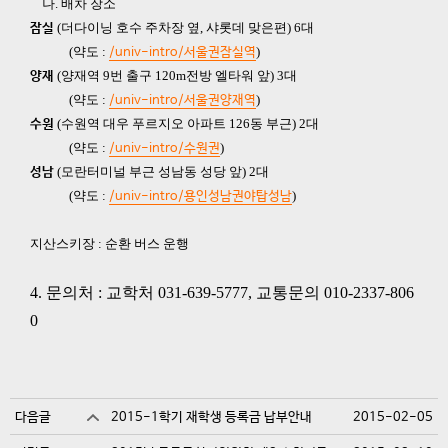
나. 배차 장소
(더다이닝 호수 주차장 옆, 샤롯데 맞은편) 6대
잠실
(약도 :
)
/univ-intro/서울권잠실역
(양재역 9번 출구 120m전방 엘타워 앞) 3대
양재
(약도 :
)
/univ-intro/서울권양재역
(수원역 대우 푸르지오 아파트 126동 부근) 2대
수원
(약도 :
)
/univ-intro/수원권
(모란터미널 부근 성남동 성당 앞) 2대
성남
(약도 :
)
/univ-intro/용인성남권야탑성남
지산스키장 : 순환 버스 운행
4. 문의처 : 교학처 031-639-5777, 교통문의 010-2337-806
0
다음글
2015-1학기 재학생 등록금 납부안내
2015-02-05