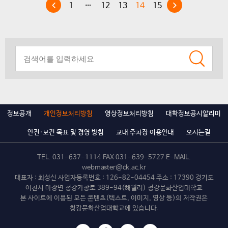
1
…
12
13
14
15
정보공개
개인정보처리방침
영상정보처리방침
대학정보공시알리미
안전·보건 목표 및 경영 방침
교내 주차장 이용안내
오시는길
TEL.
031-637-1114
FAX 031-639-5727 E-MAIL.
webmaster@ck.ac.kr
대표자 : 최성신 사업자등록번호 : 126-82-04454 주소 : 17390 경기도
이천시 마장면 청강가창로 389-94(해월리) 청강문화산업대학교
본 사이트에 이용된 모든 콘텐츠(텍스트, 이미지, 영상 등)의 저작권은
청강문화산업대학교에 있습니다.