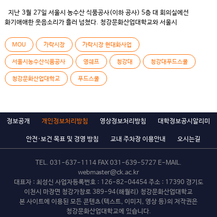
지난 3월 27일 서울시 농수산 식품공사(이하 공사) 5층 대 회의실에선
화기애애한 웃음소리가 흘러 넘쳤다. 청강문화산업대학교와 서울시
농수산식품공사의 업무협약 체결 협정(MOU)이 진행되었기 때문이다. 국내
대학에선 보기 드믄 이례적인 행사가 아닐 수 없었다. ​ 최근 가락시장은 올바른
MOU
가락시장
가락시장 현대화사업
먹거리 유통과 건강한 음식문화 창조를 목적으로 현대화 사업이 한창 진행중에
있다. 그런던 중에 청강대 푸드스쿨 3학년 PBL(problem-based
서울시농수산식품공사
영쉐프
청강대
청강대푸드스쿨
learning, 창의프로젝트, 컨템포러리 퀴진 등) 수업과 연계하여 공사와 산학교류
청강문화산업대학교
푸드스쿨
프로젝트 MOU가 체결된 것이다.그 첫 […]
정보공개
개인정보처리방침
영상정보처리방침
대학정보공시알리미
안전·보건 목표 및 경영 방침
교내 주차장 이용안내
오시는길
TEL.
031-637-1114
FAX 031-639-5727 E-MAIL.
webmaster@ck.ac.kr
대표자 : 최성신 사업자등록번호 : 126-82-04454 주소 : 17390 경기도
이천시 마장면 청강가창로 389-94(해월리) 청강문화산업대학교
본 사이트에 이용된 모든 콘텐츠(텍스트, 이미지, 영상 등)의 저작권은
청강문화산업대학교에 있습니다.