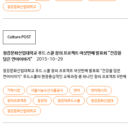
진행된 이 […]
청강문화산업대학교
Culture POST
청강문화산업대학교 푸드 스쿨 창의 프로젝트 여섯번째 발표회 “건강을
담은 연어이야기”
2015-10-29
청강문화산업대학교 푸드 스쿨 창의 프로젝트 여섯번째 발표회 “건강을 담은
연어이야기” 푸드스쿨의 현장중심적인 교육과정 중 하나인 창의 프로젝트 6번째
발표 수업이 지난 10월 15일 목요일 교내카페 쿨투라에서 개최되었다. 식재료를
선정하고 레시피를 개발하는 것에 그치는 것이 아니라 개발한 메뉴들을 실제로
가락시장
서울시농수산식품공사
연어
연어레시피
상품화시키고 판매하는 것이 창의 프로젝트의 목표이다. ​ 3월 27일
청강문화산업대학교와 서울시 농수산식품공사의 업무협약 체결 협정(MOU)이
창의프로젝트
청강대
청강대푸드스쿨
청강문화산업대
진행된 이 […]
청강문화산업대학교