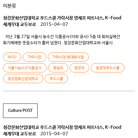
미분류
청강문화산업대학교 푸드스쿨 가락시장 영세프 파트너스, K-Food
세계무대 교두보로
2015-04-07
지난 3월 27일 서울시 농수산 식품공사(이하 공사) 5층 대 회의실에선
화기애애한 웃음소리가 흘러 넘쳤다. 청강문화산업대학교와 서울시
농수산식품공사의 업무협약 체결 협정(MOU)이 진행되었기 때문이다. 국내
대학에선 보기 드믄 이례적인 행사가 아닐 수 없었다. ​ 최근 가락시장은 올바른
MOU
가락시장
가락시장 현대화사업
먹거리 유통과 건강한 음식문화 창조를 목적으로 현대화 사업이 한창 진행중에
있다. 그런던 중에 청강대 푸드스쿨 3학년 PBL(problem-based
서울시농수산식품공사
영쉐프
청강대
청강대푸드스쿨
learning, 창의프로젝트, 컨템포러리 퀴진 등) 수업과 연계하여 공사와 산학교류
청강문화산업대학교
푸드스쿨
프로젝트 MOU가 체결된 것이다.그 첫 […]
Culture POST
청강문화산업대학교 푸드스쿨 가락시장 영세프 파트너스, K-Food
세계무대 교두보로
2015-04-07