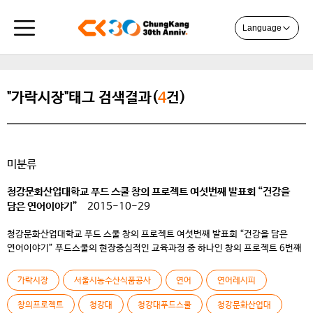
Language
"가락시장"태그 검색결과(
4
건)
미분류
청강문화산업대학교 푸드 스쿨 창의 프로젝트 여섯번째 발표회 “건강을
담은 연어이야기”
2015-10-29
청강문화산업대학교 푸드 스쿨 창의 프로젝트 여섯번째 발표회 “건강을 담은
연어이야기” 푸드스쿨의 현장중심적인 교육과정 중 하나인 창의 프로젝트 6번째
발표 수업이 지난 10월 15일 목요일 교내카페 쿨투라에서 개최되었다. 식재료를
선정하고 레시피를 개발하는 것에 그치는 것이 아니라 개발한 메뉴들을 실제로
가락시장
서울시농수산식품공사
연어
연어레시피
상품화시키고 판매하는 것이 창의 프로젝트의 목표이다. ​ 3월 27일
청강문화산업대학교와 서울시 농수산식품공사의 업무협약 체결 협정(MOU)이
창의프로젝트
청강대
청강대푸드스쿨
청강문화산업대