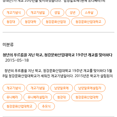
유대근)가 개교 20주년을 맞이하였습니다. 남양알로에(현재 유니베라)의
창업자이신 고 이연호 선생님이 자연사랑, 인간사랑, 문화사랑의 건학이념으로
1996년 5월 10일 설립한 청강문화산업대학교는 국내 최초로 문화산업분야에
개교기념식
개교기념일
생일
성년
스무살
특성화하여 현재 만화, 게임, 애니메이션, 푸드, 패션, 모바일, 유아 등 8개
분야에서 우리나라 문화산업을 이끌 인재들을 배출하고 있습니다 . 이날
청강대
청강대학
청강문화산업대
청강문화산업대학교
행사에는 모기업인 […]
미분류
청년의 푸르름을 지닌 학교, 청강문화산업대학교 19주년 개교를 맞이하다
2015-05-18
청년의 푸르름을 지닌 학교, 청강문화산업대학교 19주년 개교를 맞이하다 5월
8일 청강문화산업대학교가 세워진 개교기념일이다. 2015년은 학교가 설립된지
19주년이 되는 해이다. 매년 진행되는 개교기념 행사지만 20주년을 1년 앞둔
푸른 청년의 학교 청강 개교기념일을 맞이하는 구성원들의 의미는 남다르다.
개교기념식
개교기념일
남양알로에
남양알로에설립자
시간이 흐를수록 성장을 거듭하는 학교에 대한 자부심과 뿌듯함은 청강인으로써
가슴 벅찬일이 아닐 수 없다. 오늘은 19살을 맞이한 개교기념식 행사를 […]
유니베라
유니베라설립자
청강대
청강문화산업대학
청강문화산업대학교
추모식