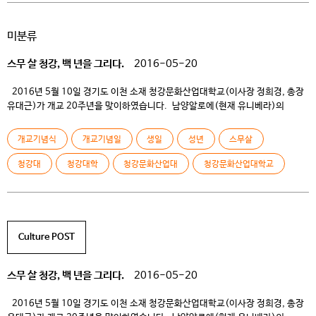
미분류
스무 살 청강, 백 년을 그리다.
2016-05-20
2016년 5월 10일 경기도 이천 소재 청강문화산업대학교(이사장 정희경, 총장
유대근)가 개교 20주년을 맞이하였습니다. 남양알로에(현재 유니베라)의
창업자이신 고 이연호 선생님이 자연사랑, 인간사랑, 문화사랑의 건학이념으로
1996년 5월 10일 설립한 청강문화산업대학교는 국내 최초로 문화산업분야에
개교기념식
개교기념일
생일
성년
스무살
특성화하여 현재 만화, 게임, 애니메이션, 푸드, 패션, 모바일, 유아 등 8개
분야에서 우리나라 문화산업을 이끌 인재들을 배출하고 있습니다 . 이날
청강대
청강대학
청강문화산업대
청강문화산업대학교
행사에는 모기업인 […]
Culture POST
스무 살 청강, 백 년을 그리다.
2016-05-20
2016년 5월 10일 경기도 이천 소재 청강문화산업대학교(이사장 정희경, 총장