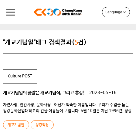
Language
"개교기념일"태그 검색결과(
5
건)
Culture POST
개교기념일의 꽃말은 개교기념식, 그리고 휴강!
2023-05-16
자연사랑, 인간사랑, 문화사랑 어딘가 익숙한 이름입니다. 우리가 수업을 듣는
청강문화산업대학교의 건물 이름들이 보입니다. 5월 10일은 지난 1996년, 청강
이연호 선생님께서 설립한 우리 청강문화산업대학교의 개교기념일입니다.
[설립자 청강 이연호 선생님의 묘소 헌화 모습] 개교기념식날 이른아침,
개교기념일
청강악당
청현재를 지나 설립자 청강 선생님의 묘소에 본교 학생자치기구 임원들과 교직원,
총장님, 그리고 이사장님까지 모두 함께 모였습니다. [기독교 동아리 […]