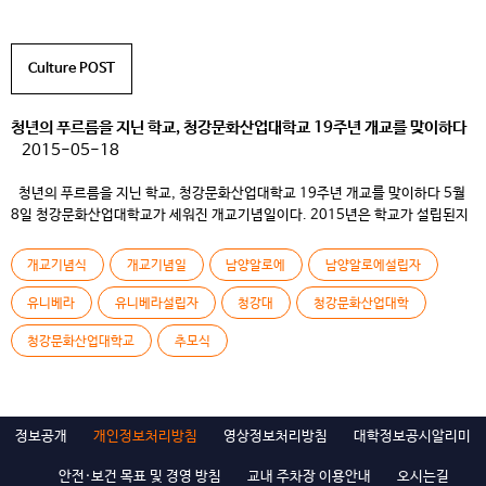
Culture POST
청년의 푸르름을 지닌 학교, 청강문화산업대학교 19주년 개교를 맞이하다
2015-05-18
청년의 푸르름을 지닌 학교, 청강문화산업대학교 19주년 개교를 맞이하다 5월
8일 청강문화산업대학교가 세워진 개교기념일이다. 2015년은 학교가 설립된지
19주년이 되는 해이다. 매년 진행되는 개교기념 행사지만 20주년을 1년 앞둔
푸른 청년의 학교 청강 개교기념일을 맞이하는 구성원들의 의미는 남다르다.
개교기념식
개교기념일
남양알로에
남양알로에설립자
시간이 흐를수록 성장을 거듭하는 학교에 대한 자부심과 뿌듯함은 청강인으로써
가슴 벅찬일이 아닐 수 없다. 오늘은 19살을 맞이한 개교기념식 행사를 […]
유니베라
유니베라설립자
청강대
청강문화산업대학
청강문화산업대학교
추모식
정보공개
개인정보처리방침
영상정보처리방침
대학정보공시알리미
안전·보건 목표 및 경영 방침
교내 주차장 이용안내
오시는길