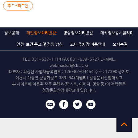
학생들이 수업을 통해 거둔 수익으로 […]
푸드스타트업
정보공개
개인정보처리방침
영상정보처리방침
대학정보공시알리미
안전·보건 목표 및 경영 방침
교내 주차장 이용안내
오시는길
TEL.
031-637-1114
FAX 031-639-5727 E-MAIL.
webmaster@ck.ac.kr
대표자 : 최성신 사업자등록번호 : 126-82-04454 주소 : 17390 경기도
이천시 마장면 청강가창로 389-94(해월리) 청강문화산업대학교
본 사이트에 이용된 모든 콘텐츠(텍스트, 이미지, 영상 등)의 저작권은
청강문화산업대학교에 있습니다.