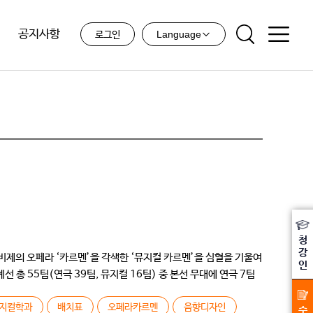
공지사항
Language
로그인
청
강
비제의 오페라 ‘카르멘’을 각색한 ‘뮤지컬 카르멘’을 심혈을 기울여
인
 총 55팀(연극 39팀, 뮤지컬 16팀) 중 본선 무대에 연극 7팀
지컬학과
배치표
오페라카르멘
음향디자인
수