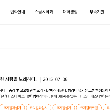
입학안내
스쿨&학과
대학생활
부속기관
독한 사랑을 노래하다.
2015-07-08
하다. 종강 후 고요했던 학교가 시끌벅적해졌다. 청강대 뮤지컬 스쿨 학생들이 
‘H-스타 페스티벌’ 참여작이다. 올해 3회째를 맞은 ‘H-스타 페스티벌’은 예선
뮤지컬과실기
뮤지컬과입시
뮤지컬실기
뮤지컬카르멘
뮤