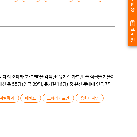
험
생
교
직
원
비제의 오페라 ‘카르멘’을 각색한 ‘뮤지컬 카르멘’을 심혈을 기울여
 총 55팀(연극 39팀, 뮤지컬 16팀) 중 본선 무대에 연극 7팀
지컬학과
배치표
오페라카르멘
음향디자인