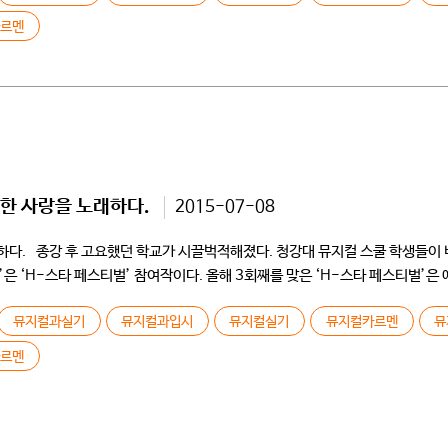
카르멘
독한 사랑을 노래하다.
2015-07-08
하다. 종강 후 고요했던 학교가 시끌벅적해졌다. 청강대 뮤지컬 스쿨 학생들이 
‘H-스타 페스티벌’ 참여작이다. 올해 3회째를 맞은 ‘H-스타 페스티벌’은 예선
뮤지컬과실기
뮤지컬과입시
뮤지컬실기
뮤지컬카르멘
뮤
카르멘