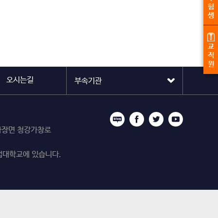
험
생
교
직
원
오시는길
시 마장면 청강가창로
업대학교에 있습니다.