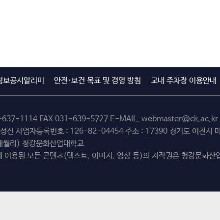
정보공시알리미
안전·보건 목표 및 경영 방침
교내 주차장 이용안내
-637-1114
FAX 031-639-5727 E-MAIL.
webmaster@ck.ac.kr
최성신 사업자등록번호 : 126-82-04454 주소 : 17390 경기도 이천
(해월리) 청강문화산업대학교
 이용된 모든 콘텐츠(텍스트, 이미지, 영상 등)의 저작권은 청강문화산