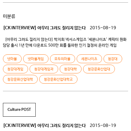
능력이 있는 분 팀 구성원과 원활한 커뮤니케이션이 가능한 분 *포트폴리오 필수
제출 [진행 안내] 서류전형-과제심사-면접전형-최종합격 [채용 링크]
미분류
https://careers.nexon.com/recruit
———————————————————————————————————
[CK INTERVIEW] 아무리 그려도 질리지 않는다
2015-08-19
—————————————- […]
[아무리 그려도 질리지 않는다] 박지희 넥서스게임즈 ‘세븐나이츠’ 캐릭터 원화
담당 출시 1년 만에 다운로드 500만 회를 돌파한 인기 절정의 온라인 게임
세븐나이츠의 캐릭터 원화작가. 일도 취미도 휴식도 그림이라는 박지희 동문을
만났다. Q 자기소개 부탁드립니다 /게임전공 11학번입니다. 14학번으로
넷마블
넷마블게임
모두의마블
세븐나이츠
청강대
심화과정을 이수해서 졸업한 지 몇달 지나지 않았어요. 지금은 넷마블
넥서스게임즈에서 온라인 게임 ‘세븐나이츠’의 캐릭터 원화파트를 […]
청강대게임
청강대게임과
청강대학
청강문화산업대
청강문화산업대학
청강문화산업대학교
Culture POST
[CK INTERVIEW] 아무리 그려도 질리지 않는다
2015-08-19