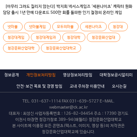
[아무리 그려도 질리지 않는다] 박지희 넥서스게임즈 ‘세븐나이츠’ 캐릭터 원화
담당 출시 1년 만에 다운로드 500만 회를 돌파한 인기 절정의 온라인 게임
세븐나이츠의 캐릭터 원화작가. 일도 취미도 휴식도 그림이라는 박지희 동문을
만났다. Q 자기소개 부탁드립니다 /게임전공 11학번입니다. 14학번으로
넷마블
넷마블게임
모두의마블
세븐나이츠
청강대
심화과정을 이수해서 졸업한 지 몇달 지나지 않았어요. 지금은 넷마블
넥서스게임즈에서 온라인 게임 ‘세븐나이츠’의 캐릭터 원화파트를 […]
청강대게임
청강대게임과
청강대학
청강문화산업대
청강문화산업대학
청강문화산업대학교
정보공개
개인정보처리방침
영상정보처리방침
대학정보공시알리미
안전·보건 목표 및 경영 방침
교내 주차장 이용안내
오시는길
TEL.
031-637-1114
FAX 031-639-5727 E-MAIL.
webmaster@ck.ac.kr
대표자 : 최성신 사업자등록번호 : 126-82-04454 주소 : 17390 경기도
이천시 마장면 청강가창로 389-94(해월리) 청강문화산업대학교
본 사이트에 이용된 모든 콘텐츠(텍스트, 이미지, 영상 등)의 저작권은
청강문화산업대학교에 있습니다.