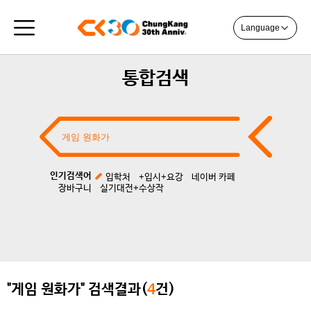
Language
통합검색
인기검색어
입학처
+입시+요강
네이버 카페
장바구니
실기대전+수상작
"게임 원화가" 검색결과(
4
건)