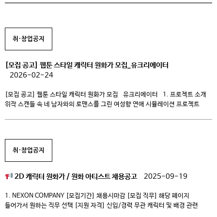
취·창업공지
[모집 공고] 웹툰 스타일 캐릭터 원화가 모집_유크리에이터
2026-02-24
[모집 공고] 웹툰 스타일 캐릭터 원화가 모집 유크리에이터 1. 프로젝트 소개
위작 스캔들 속 네 남자와의 로맨스를 그린 여성향 연애 시뮬레이션 프로젝트
〈Untitled Signature〉에서 남자 주인공 4인의 캐릭터 원화를 담당해주실
작가님을 모집합니다. – 지향 아트 스타일 톤이 깊지 않고 수정이 용이한 작풍
셀 채색 기반, 플랫하고 밀도 낮은 표현 최소 명암을 활용한 […]
취·창업공지
2D 캐릭터 원화가 / 원화 아티스트 채용공고
2025-09-19
1. NEXON COMPANY [모집기간] 채용시마감 [모집 직무] 해당 페이지
들어가서 원하는 직무 선택 [지원 자격] 신입/경력 무관 캐릭터 및 배경 관련
디자인 경험이 있는 분 다양한 스타일의 그림을 표현할 수 있는 디자인 및 드로잉