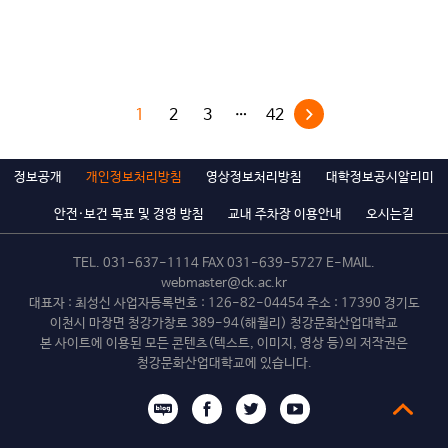
1
2
3
…
42
정보공개
개인정보처리방침
영상정보처리방침
대학정보공시알리미
안전·보건 목표 및 경영 방침
교내 주차장 이용안내
오시는길
TEL.
031-637-1114
FAX 031-639-5727 E-MAIL.
webmaster@ck.ac.kr
대표자 : 최성신 사업자등록번호 : 126-82-04454 주소 : 17390 경기도
이천시 마장면 청강가창로 389-94(해월리) 청강문화산업대학교
본 사이트에 이용된 모든 콘텐츠(텍스트, 이미지, 영상 등)의 저작권은
청강문화산업대학교에 있습니다.