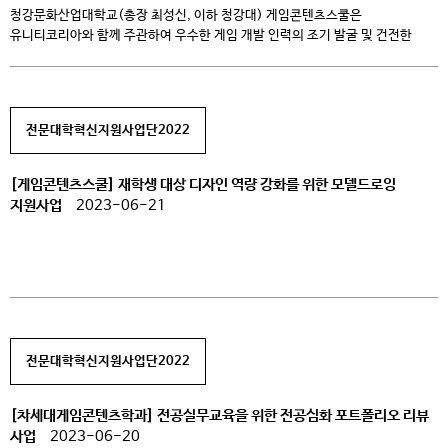
청강문화산업대학교(총장 최성신, 이하 청강대) 게임콘텐츠스쿨은
유니티코리아와 함께 주관하여 우수한 게임 개발 인력의 조기 발굴 및 건전한
게임문화 확산을 위한 <2023 전국청강게임대전 with 유니티코리아> 대회를
개최한다. 이번 대회는 게임 제작에 필요한 전문 분야를 구분하여 접수를
진행하고 있다. 지원 가능한 파트는 총 3개 분야로, 지정 기간 내 주어진
게임기획서에 따라 게임을 개발하고 결과물을 제출 해야하는 △프로그래밍 […]
전문대학혁신지원사업단2022
[게임콘텐츠스쿨] 재학생 대상 디자인 역량 강화를 위한 모델드로잉
지원사업
2023-06-21
전문대학혁신지원사업단2022
[차세대게임콘텐츠학과] 전공실무교육을 위한 전공심화 포트폴리오 리뷰
사업
2023-06-20