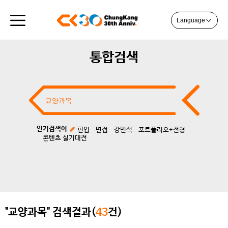
Language
통합검색
인기검색어
편입
면접
강민석
포트폴리오+전형
콘텐츠 실기대전
"교양과목" 검색결과(
43
건)