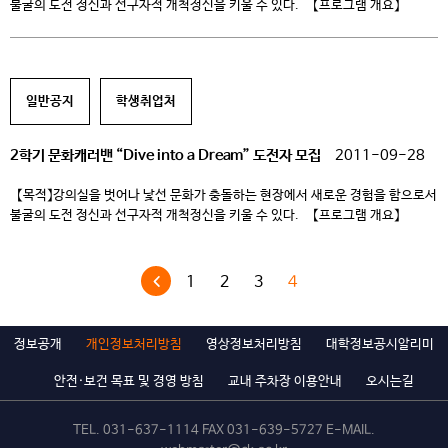
불굴의 도전 정신과 선구자적 개척정신을 키울 수 있다. 【프로그램 개요】
프로그램명 선발인원 대상지역 대학지원내용 일정 히말라야 트레킹 6명 네팔
왕복항공료 겨울방학 중 글로벌 문화봉사단 10명 캄보디아 왕복항공료
겨울방학 중 1. 히말라야 트레킹 히말라야 지역의 정통 트레킹이라 할 수
있는 안나푸르나 베이스캠프 트레킹은 […]
일반공지
학생취업처
2학기 문화캐러밴 “Dive into a Dream” 도전자 모집
2011-09-28
【목적】강의실을 벗어나 낯선 문화가 충돌하는 현장에서 새로운 경험을 함으로서
불굴의 도전 정신과 선구자적 개척정신을 키울 수 있다. 【프로그램 개요】
프로그램명 선발인원 대상지역 대학지원내용 일정 히말라야 트레킹 6명 네팔
왕복항공료 겨울방학 중 글로벌 문화봉사단 10명 캄보디아 왕복항공료
겨울방학 중 1. 히말라야 트레킹 히말라야 지역의 정통 트레킹이라 할 수
1
2
3
4
있는 안나푸르나 베이스캠프 트레킹은 […]
정보공개
개인정보처리방침
영상정보처리방침
대학정보공시알리미
안전·보건 목표 및 경영 방침
교내 주차장 이용안내
오시는길
TEL.
031-637-1114
FAX 031-639-5727 E-MAIL.