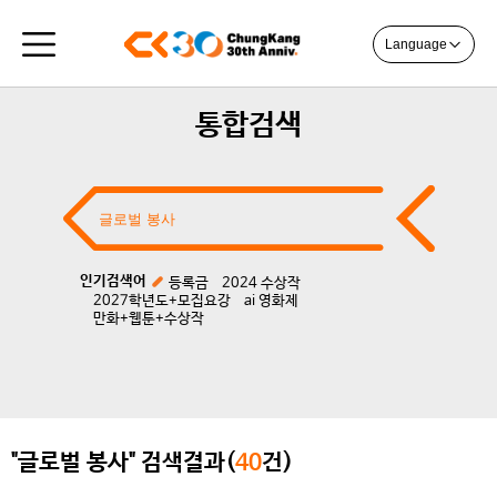
Language
통합검색
인기검색어
등록금
2024 수상작
2027학년도+모집요강
ai 영화제
만화+웹툰+수상작
"글로벌 봉사" 검색결과(
40
건)