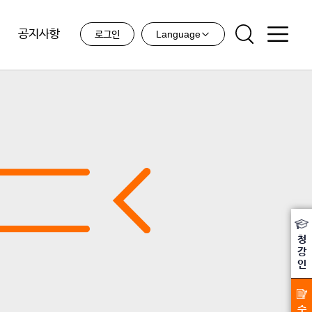
공지사항
Language
로그인
청
강
인
수