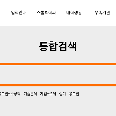
입학안내
스쿨&학과
대학생활
부속기관
통합검색
+공모전+수상작
기출문제
게임+주제
실기
공모전