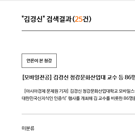
"김경신" 검색결과(
25
건)
언론이 본 청강
[모바일전공] 김경신 청강문화산업대 교수 등 86명
[아시아경제 문제원 기자] 김경신 청강문화산업대학교 모바일스쿨
대한민국신지식인 인증식’ 행사를 개최해 김 교수를 비롯한 86명
30년간 교수와 연구개발자로 활동했다. 특히 2013년 이후에는 ‘아두
미분류