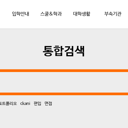
입학안내
스쿨&학과
대학생활
부속기관
통합검색
포트폴리오
ckani
편입
면접