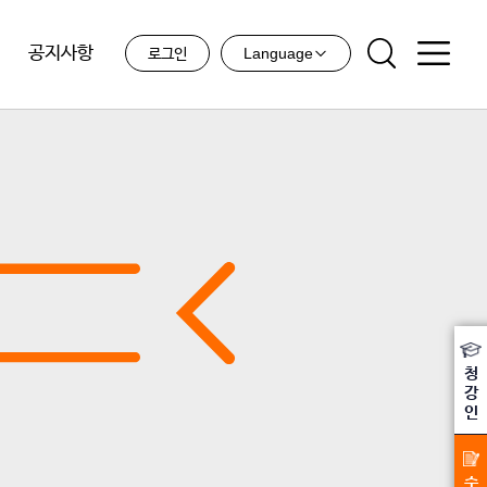
공지사항
Language
로그인
청
강
인
수