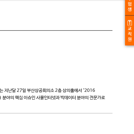
험
생
교
직
원
지난달 27일 부산상공회의소 2층 상의홀에서 ‘2016
T) 분야의 핵심 이슈인 사물인터넷과 빅데이터 분야의 전문가로
터넷과 빅데이터 […]