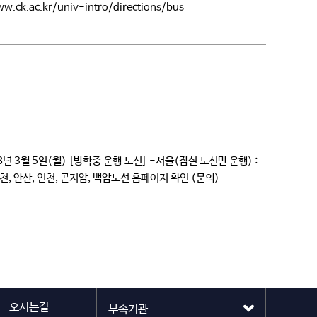
.ac.kr/univ-intro/directions/bus
8년 3월 5일(월) [방학중 운행 노선] -서울(잠실 노선만 운행) :
, 부천, 안산, 인천, 곤지암, 백암노선 홈페이지 확인 (문의)
오시는길