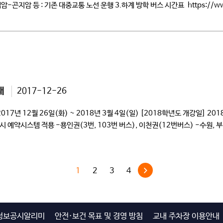
백암-곤지암 등 : 기존 대중교통 노선 운행 3.하계 방학 버스 시간표 https://www.ck
내
2017-12-26
7년 12월 26일(화) ~ 2018년 3월 4일(일) [2018학년도 개강일] 201
7:20 *하교시 예약시스템 적용 -용인권(3번, 103번 버스), 이천권(12번버스) -수원
1
2
3
4
정보공시알리미
안전·보건 목표 및 경영 방침
교내 주차장 이용안내