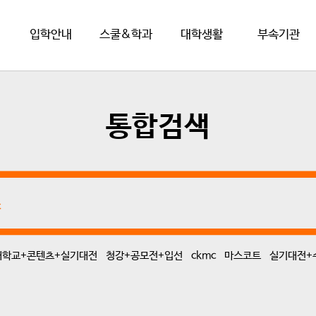
입학안내
스쿨&학과
대학생활
부속기관
통합검색
학교+콘텐츠+실기대전
청강+공모전+입선
ckmc
마스코트
실기대전+