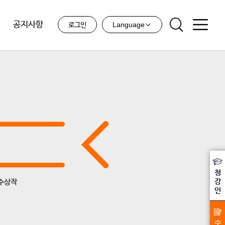
공지사항
Language
로그인
청
강
수상작
인
수