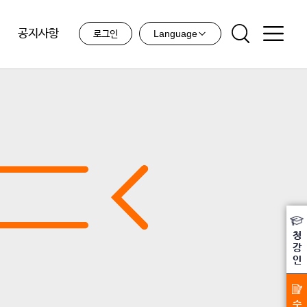
공지사항
Language
로그인
청
강
인
수