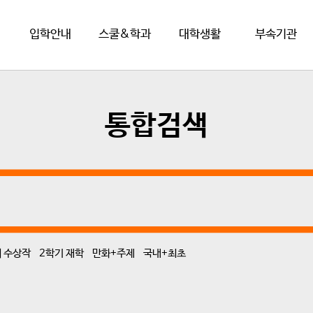
입학안내
스쿨&학과
대학생활
부속기관
통합검색
 수상작
2학기 재학
만화+주제
국내+최초