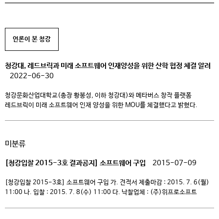
언론이 본 청강
청강대, 레드브릭과 미래 소프트웨어 인재양성을 위한 산학 협정 체결 알려
2022-06-30
청강문화산업대학교(총장 황봉성, 이하 청강대)와 메타버스 창작 플랫폼
레드브릭이 미래 소프트웨어 인재 양성을 위한 MOU를 체결했다고 밝혔다.
양사는 경기도 이천에 위치한 청강대 캠퍼스에서 김영진 청강대 산학협력단장,
정광조 융합콘텐츠스쿨 원장과 이광용 레드브릭 사업총괄 VP, 이혜진 사업개발
매니저가 대표로 참석한 가운데 협약식을 진행했다. 이번 협약을 통해
미분류
레드브릭과 청강대는 ▲미래 소프트웨어 인재 양성을 위한 메타버스 캠퍼스 구축
[…]
[청강입찰 2015-3호 결과공지] 소프트웨어 구입
2015-07-09
[청강입찰 2015-3호] 소프트웨어 구입 가. 견적서 제출마감 : 2015. 7. 6(월)
11:00 나. 입찰 : 2015. 7. 8(수) 11:00 다. 낙찰업체 : (주)위프로소프트
2015년 7월 9일 청강문화산업대학교총장