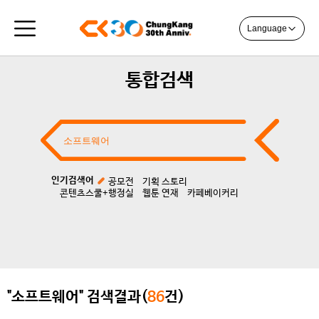
Language
통합검색
인기검색어
공모전
기획 스토리
콘텐츠스쿨+행정실
웹툰 연재
카페베이커리
"소프트웨어" 검색결과(
86
건)