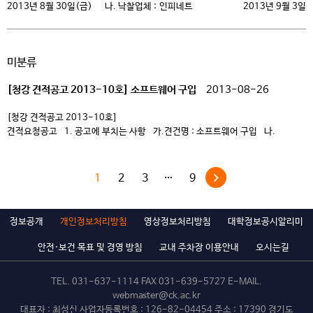
2013년 8월 30일(금) 나. 낙찰업체 : 인피네트 2013년 9월 3일
청강문화산업대학교산학협력단장 청강문화산업대학교 총장
미분류
[청강 견적공고 2013-10호] 소프트웨어 구입
2013-08-26
[청강 견적공고 2013-10호]
견적요청공고 1. 공고에 부치는 사항 가.견건명 : 소프트웨어 구입 나.
납품장소 : 경기도 이천시 마장면 청강로 162 청강문화산업대학교 내 지정장소
다. 사양 및 규격 : 붙임 파일 참조 2. 견적제출일 및 장소 : 2013년 8월 30일
(금) 11:00 본 대학 청강홀 4층 교육지원처 3. 납품업체선정 […]
1
2
3
…
9
정보공개
개인정보처리방침
영상정보처리방침
대학정보공시알리미
안전·보건 목표 및 경영 방침
교내 주차장 이용안내
오시는길
TEL.
031-637-1114
FAX 031-639-5727 E-MAIL.
webmaster@ck.ac.kr
대표자 : 최성신 사업자등록번호 : 126-82-04454 주소 : 17390 경기도