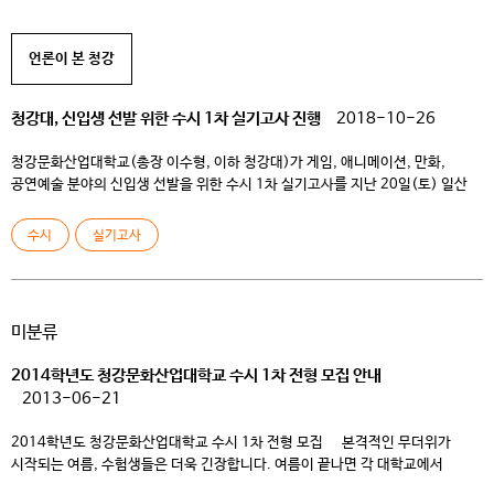
전공은 뛰어난 실력을 갖춘 실무 교수진들과 함께하는 프로젝트 교육을 통해
재미와 비전이라는 두 마리 토끼를 잡고 있다. […]
언론이 본 청강
청강대, 신입생 선발 위한 수시 1차 실기고사 진행
2018-10-26
청강문화산업대학교(총장 이수형, 이하 청강대)가 게임, 애니메이션, 만화,
공연예술 분야의 신입생 선발을 위한 수시 1차 실기고사를 지난 20일(토) 일산
킨텍스 제2전시장에서 진행했다고 밝혔다. 청강대는 최근 2-3년 간 실기전형
지원자가 지속적으로 늘어나는 추세여서 이번 전형에도 지원자가 몰릴 것을
수시
실기고사
예상하여 대형 전시장인 일산 킨텍스 제2전시장 8홀 전체를 대관하여 실기고사를
진행했다고 밝혔다. 이번 실기전형에는 총 2,159명(애니메이션전공 643명,
웹툰만화콘텐츠전공 […]
미분류
2014학년도 청강문화산업대학교 수시 1차 전형 모집 안내
2013-06-21
2014학년도 청강문화산업대학교 수시 1차 전형 모집 본격적인 무더위가
시작되는 여름, 수험생들은 더욱 긴장합니다. 여름이 끝나면 각 대학교에서
2014학년도 수시 1차 입학전형을 발표하기 때문입니다. 저희