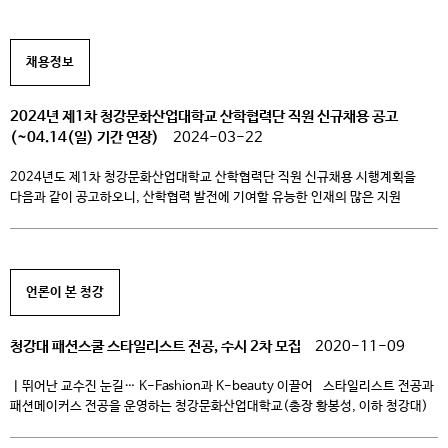
많이 들어오고 있어요~ 특히 그동안 유아교육과를 관심 있게 지켜보던 고3
수험생들의 문의가 대부분인데요. 여러분의 넘치는 사랑에 몸둘 바를 모르고
있답니다~^^ 정말 […]
채용정보
2024년 제1차 청강문화산업대학교 산학협력단 직원 신규채용 공고
(~04.14(일) 기간 연장)
2024-03-22
2024년도 제1차 청강문화산업대학교 산학협력단 직원 신규채용 시행계획을
다음과 같이 공고하오니, 산학협력 발전에 기여할 유능한 인재의 많은 지원
바랍니다. 2024. 3. 22. 청강문화산업대학교 산학협력단장
————————————————————————————- 1. 채용인원:
1명(팀원) 2. 담당업무 – 청년일경험사업 기획, 운영 및 관리 – 취업 및 창업
프로그램 기획 및 운영 3. 원서접수시간: 2024.4.8.(월) ~ 2024.4.14.(일) 4.
언론이 본 청강
지원방법: 이메일 접수 winny@ck.ac.kr – 문 […]
청강대 패션스쿨 스타일리스트 전공, 수시 2차 모집
2020-11-09
ㅣ뛰어난 교수진 눈길… K-Fashion과 K-beauty 이끌어 스타일리스트 전공과
패션메이커스 전공을 운영하는 청강문화산업대학교(총장 황봉성, 이하 청강대)
패션스쿨에서 수시 1차 모집 합격자 발표를 앞둔 가운데, 수시 2차를 모집한다고
밝혀 패션의 꿈을 키우는 학생들의 눈길을 끌고 있다. 청강대 스타일리스트