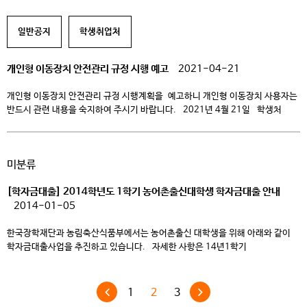
***********************************************************************
******************* 1. 채용분야 및 인원: 계약직 1명(팀원) 2. 담당업무:
일반공지
학생취업처
산학협력 및 기업지원 3. 원서접수시간: 2022.10.13(목) ~ 채용시까지 4.
기타사항: 상세내용 및 제출 서류 등은 공고문 참조 5. 지원방법:
kdkim@ck.ac.kr 6. 채용공고문(PDF, 한글)
개인형 이동장치 안전관리 규정 시행 예고
2021-04-21
개인형 이동장치 안전관리 규정 시행계획을 예고하니 개인형 이동장치 사용자는
반드시 관련 내용을 숙지하여 주시기 바랍니다. 2021년 4월 21일 학생처
미분류
[학자금대출] 2014학년도 1학기 농어촌출신대학생 학자금대출 안내
2014-01-05
한국장학재단과 농림축산식품부에서는 농어촌출신 대학생을 위해 아래와 같이
학자금대출사업을 추진하고 있습니다. 자세한 사항은 14년1학기
농촌출신대학생학자금지원사업 세부시행계획(←클릭 시 파일을 열 수
있습니다.)을 확인하시고 관련문의는 한국장학재단 콜센터(1599-2000)을
이용하시기 바랍니다. 1. 지원자격요건 □ 지원 대상 ○ 주민등록 등본 상
1
2
3
농어촌지역에 주소를 두고 6개월(180일)이상 거주하고 있는 학부모(보호자)의