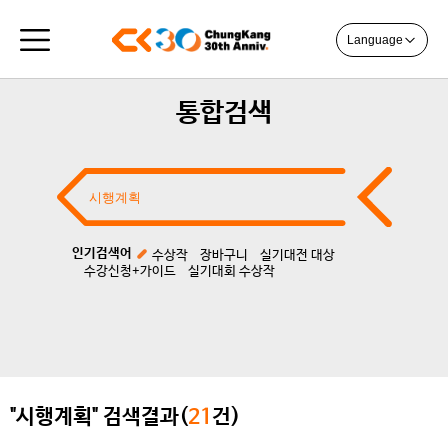
Language
통합검색
인기검색어
수상작
장바구니
실기대전 대상
수강신청+가이드
실기대회 수상작
"시행계획" 검색결과(
21
건)