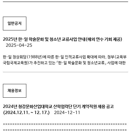
일반공지
2025년 한·일 학술문화 및 청소년 교류사업 안내(해외 연수 기회 제공)
2025-04-25
한·일 정상회담(1988년)에 따른 한·일 인적교류사업 확대에 따라, 정부(교육부
국립국제교육원)가 추진하고 있는 『한·일 학술문화 및 청소년교류』 사업에 대한
2025년도 방일 대학생단 선발 계획을 아래와 같이 알려드리니 관심있는
학생들의 많은 참여 바랍니다. 가. 사업 개요 1) 연수시기:
2025.6.24(화)~7.2(수) 총 9일 (사전/사후 교육을 제외한 실 방문 연수일
기준) 2) 연수지역: 일본 규슈 일원 (후쿠오카현, 사가현, 나가사키현,
채용정보
구마모토현) 3) […]
2024년 청강문화산업대학교 산학협력단 단기 계약직원 채용 공고
(2024.12.11. ~ 12. 17.)
2024-12-11
=====================================================
=====================================================