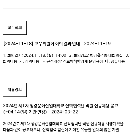
=================== 2024년도 1차 청강문화산업대학교 산학협력단
단기 계약직원 채용 시행계획을 다음과 같이 공고하오니, 산학협력 발전에 기여할
유능한 인재의 많은 지원 바랍니다. 2024. 12. 11. 청강문화산업대학교
산학협력단장
교무회의
=====================================================
=====================================================
=================== 1. 채용분야 및 인원: 공고문 참조(확인) 2.
[2024-11-18] 교무위원회 회의 결과 안내
2024-11-19
자격요건: 공고문 참조(확인) 3. 원서접수기간: 2024. 12. 11. ~ 12. 17.
23:59 ※ 채용시까지 4. 선발방법 – 1차 서류전형 : 응시자격 요건의 […]
1. 회의일시: 2024.11.18.(월), 14:00 2. 회의장소: 청강홀 4층 대회의실 3.
회의내용 가. 심의내용 – 규정개정: 진로탐색학점제 운영규정 나. 공유내용
– 2024 메이커스랩 지속 가능성 – 무경계전공제 운영 방안과 충원율 관리를
위한 스쿨라운드 미팅, 생리공결제 현황 – 2027학년도 대학 구조조정(정원)
시행계획(안), 교비회계 예산편성 일정(2024학년도 3차 추가경정예산,
2025학년도 본예산) – […]
채용정보
2024년 제1차 청강문화산업대학교 산학협력단 직원 신규채용 공고
(~04.14(일) 기간 연장)
2024-03-22
2024년도 제1차 청강문화산업대학교 산학협력단 직원 신규채용 시행계획을
다음과 같이 공고하오니, 산학협력 발전에 기여할 유능한 인재의 많은 지원