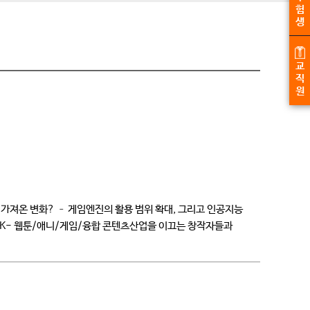
험
생
교
직
원
가져온 변화? – 게임엔진의 활용 범위 확대, 그리고 인공지능
K- 웹툰/애니/게임/융합 콘텐츠산업을 이끄는 창작자들과