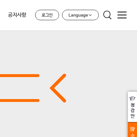
공지사항
Language
로그인
청
강
인
수