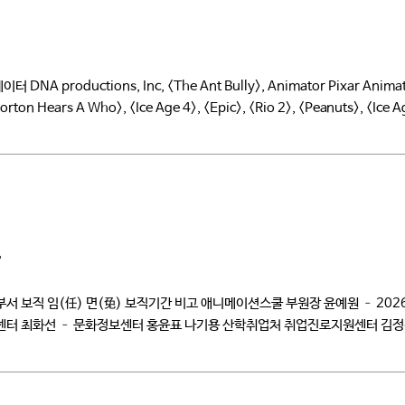
ductions, Inc, <The Ant Bully>, Animator Pixar Animation
ton Hears A Who>, <Ice Age 4>, <Epic>, <Rio 2>, <Peanuts>, <Ice Ag
7
 보직 임(任) 면(免) 보직기간 비고 애니메이션스쿨 부원장 윤예원 – 2026.02
센터 최화선 – 문화정보센터 홍윤표 나기용 산학취업처 취업진로지원센터 김정
 김성현 이병관 겸직 융합콘텐츠학과 […]