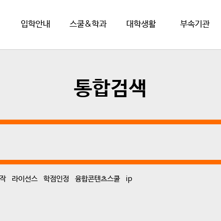
입학안내
스쿨&학과
대학생활
부속기관
통합검색
작
라이선스
학점인정
융합콘텐츠스쿨
ip