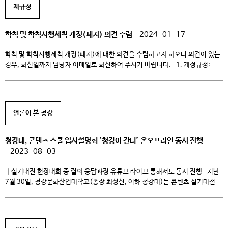
제규정
학칙 및 학칙시행세칙 개정(폐지) 의견 수렴
2024-01-17
학칙 및 학칙시행세칙 개정(폐지)에 대한 의견을 수렴하고자 하오니 의견이 있는
경우, 회신일까지 담당자 이메일로 회신하여 주시기 바랍니다. 1. 개정규정:
학칙 및 학칙시행세칙 2. 개정(폐지)사유 가. 고등교육법 및 고등교육법
시행령에 맞춰 규정 최신화 필요 나. 조직개편으로 인한 학칙 최신화 필요 다.
학칙과 학칙시행세칙의 중복조항 등으로 규정 오해석에 따른 규정 개정 및 폐지
필요 […]
언론이 본 청강
청강대, 콘텐츠 스쿨 입시설명회 ‘청강이 간다’ 온오프라인 동시 진행
2023-08-03
ㅣ실기대전 현장대회 중 질의 응답과정 유튜브 라이브 통해서도 동시 진행 지난
7월 30일, 청강문화산업대학교(총장 최성신, 이하 청강대)는 콘텐츠 실기대전
2차 현장대회가 진행된 양재 aT센터에서 입시 설명회 ‘청강이 간다’를
온오프라인에서 동시 진행했다고 밝혔다. ‘청강이 간다‘는 청강대의 만화, 애니,
게임, 융합 4개 콘텐츠스쿨이 함께하는 입시설명회로 코로나19 확산으로 인해
지난 2020년부터 온라인으로만 진행해 왔으나, 포스트 코로나 […]