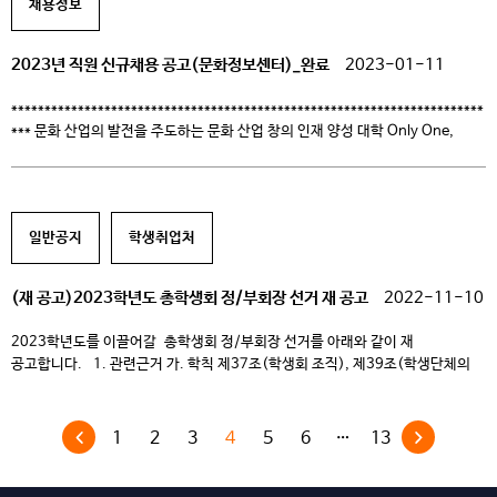
채용정보
2023년 직원 신규채용 공고(문화정보센터)_완료
2023-01-11
***********************************************************************
*** 문화 산업의 발전을 주도하는 문화 산업 창의 인재 양성 대학 Only One,
Only the Best 청강문화산업대학교에서 역량있는 인재를 모집하고 있습니다.
***********************************************************************
*** 1. 채용분야 및 인원: 계약직 1명 2. 채용부서: 문화정보센터 3. 담당업무
가. 만화도서관 총괄 업무 나. 자료 수서/대출/열람 업무 다. 자료 조직
일반공지
학생취업처
(정리) […]
(재 공고)2023학년도 총학생회 정/부회장 선거 재 공고
2022-11-10
2023학년도를 이끌어갈 총학생회 정/부회장 선거를 아래와 같이 재
공고합니다. 1. 관련근거 가. 학칙 제37조(학생회 조직), 제39조(학생단체의
조직) 나. 학생회칙 제15조(지위 및 자격), 제16조(선출) 다. 학생회 선거규정
제3조(선거방법), 제4조(선출시기), 제15조(후보등록절차) 2. 입후보자 등록
및 선거 일정 가. 선거공고일: 2022.11.10.(목) 나. 후보자 등록기간: 11.10.
1
2
3
4
5
6
…
13
(목)~11.20.(일) 다. 후보자 공청회: 11.21.(월) 18시 / 온라인 (자세한 방법
차후 공지) […]