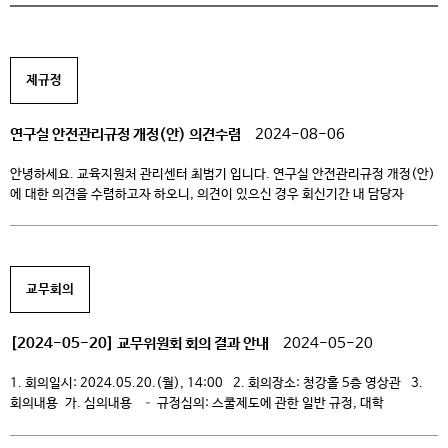
제규정
연구실 안전관리규정 개정(안) 의견수렴
2024-08-06
안녕하세요. 교육지원처 관리센터 최범기 입니다. 연구실 안전관리규정 개정(안)
에 대한 의견을 수렴하고자 하오니, 의견이 있으신 경우 회신기간 내 담당자
이메일로 회신하여 주시기 바랍니다. 1. 규정명 : 연구실 안전관리규정 2.
개정사유 – 직무내용 추가 : 연구실책임자 보호구 관리 관련 – 상위법 변경내용
적용 : 연구실 안전공제 요양급여 금액 변경 – 기타 : 조직체계도 및 사고보고
체계 내용 […]
교무회의
[2024-05-20] 교무위원회 회의 결과 안내
2024-05-20
1. 회의일시: 2024.05.20.(월), 14:00 2. 회의장소: 청강홀 5층 영상관 3.
회의내용 가. 심의내용 – 규정심의: 스쿨제도에 관한 일반 규정, 대학
구조조정에 관한 규정, 전문대학혁신지원사업추진단 운영규정, HRM센터
운영규정, 미래교육연구센터 운영규정, 동호회 운영규칙 나. 심의예정내용 –