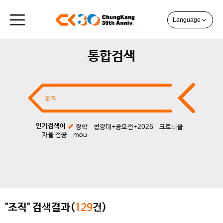
Language
통합검색
인기검색어
장학
청강대+공모전+2026
크로니클
자율 전공
mou
"조직" 검색결과(
129
건)