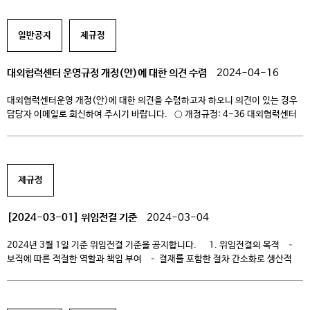
규정개정: 교직원보수규정, 직원업적평가 세부평가기준, 직원업적평가규정 및
직원업적평가위원회 운영 세칙, 교원 소속변경 및 겸직에 관한 지침 다. 공유내용
일반공지
제규정
[…]
대외협력센터 운영규정 개정(안)에 대한 의견 수렴
2024-04-16
대외협력센터운영 개정(안)에 대한 의견을 수렴하고자 하오니 의견이 있는 경우
담당자 이메일로 회신하여 주시기 바랍니다. ○ 개정규정: 4-36 대외협력센터
운영규정 ○ 개정사유 – 수행 사업 및 조직 운영의 명확화 – 용어 및 조항 번호
정리 ○ 의견제출 1. 제출처 : prorance13@ck.ac.kr 2. 제출기간 :
4.16(화)~ 4.22.(월), 7일 ○ 붙임 […]
제규정
[2024-03-01] 위임전결 기준
2024-03-04
2024년 3월 1일 기준 위임전결 기준을 공지합니다. 1. 위임전결의 목적 –
보직에 따른 적절한 역할과 책임 부여 – 결재를 포함한 절차 간소화로 생산적
조직으로 전환 2. 위임전결 변경사유 – 기존 위임전결사항 문구 조정을 통한
해석의 오류 방지 – 전자결재 경로 기준 명기 [2024-03-01] 위임전결 기준