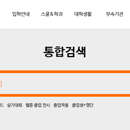
입학안내
스쿨&학과
대학생활
부속기관
통합검색
드
실기대회
웹툰 졸업 전시
졸업작품
졸업생+명단