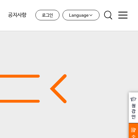
공지사항
Language
로그인
청
강
인
수