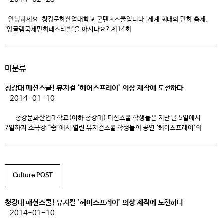
안녕하세요. 청강문화산업대학교 콘텐츠스쿨입니다. 세계 최대의 만화 축제,
‘앙굴렘국제만화페스티벌’을 아시나요? 제14회
‘앙굴렘국제만화페스티벌’에서는 ‘일본군위안부 피해자 한국만화기획전’이 총
4일간 열렸었는데요, 일본에서의 반발에도 불구하고 4일간의 전시는 무사히
진행되었고, 전시회 참석자들의 많은 공감을 얻었다고 하네요. 이 전시회에서는
미분류
청강대 김준기교수님과 학생들의 작품 <소녀이야기>도 전시됐었는데요, <
소녀이야기>는 이번 페스티벌외 에도 여러 매체 및 기관에서 주목받았던
청강대 패션스쿨! 뮤지컬 ‘헤어스프레이’ 의상 제작에 도전하다
작품이였죠. 어떤 내용의 작품인지 지금부터 함께 보실까요? […]
2014-01-10
청강문화산업대학교(이하 청강대) 패션스쿨 학생들은 지난 달 5일에서
7일까지 소극장 “숨”에서 열린 뮤지컬스쿨 학생들의 공연 ‘헤어스프레이’의
콜라보레이션 무대를 선보였어요. 뮤지컬스쿨 학생들의 열정적인 연기와
패션스쿨 학생들의 화려한 의상이 어우러져 환상적인 무대를 선보였다고
하는데요, 그 뜨거웠던 공연 현장 속으로 지금 가볼까요? ^-^ 뮤지컬
[헤어스프레이] 뮤지컬 ‘헤어스프레이’는 볼티모어 십대들에게 최고의 인기를
Culture POST
끌고 있는 TV […]
청강대 패션스쿨! 뮤지컬 ‘헤어스프레이’ 의상 제작에 도전하다
2014-01-10