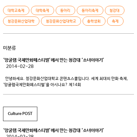
손님맞이 준비를 하고 있었기 때문이다. 그런데 웬걸, 바람이 너무 많이 불어
학생들의 거동이 불편할 정도였다. 천막은 바람이 세게 불 때마다 날아가고 그럴
대학교축제
대학축제
동아리
동아리축제
청강대
때 마다 학생들은 천막을 부여잡고 끈으로 묶어 고정시키기를 수십번 반복했다.
그 사이 거친 […]
청강문화산업대학
청강문화산업대학교
총학생회
축제
미분류
‘앙굴렘 국제만화페스티벌’에서 만는 청강대 ‘소녀이야기’
2014-02-28
안녕하세요. 청강문화산업대학교 콘텐츠스쿨입니다. 세계 최대의 만화 축제,
‘앙굴렘국제만화페스티벌’을 아시나요? 제14회
‘앙굴렘국제만화페스티벌’에서는 ‘일본군위안부 피해자 한국만화기획전’이 총
4일간 열렸었는데요, 일본에서의 반발에도 불구하고 4일간의 전시는 무사히
진행되었고, 전시회 참석자들의 많은 공감을 얻었다고 하네요. 이 전시회에서는
청강대 김준기교수님과 학생들의 작품 <소녀이야기>도 전시됐었는데요, <
Culture POST
소녀이야기>는 이번 페스티벌외 에도 여러 매체 및 기관에서 주목받았던
작품이였죠. 어떤 내용의 작품인지 지금부터 함께 보실까요? […]
‘앙굴렘 국제만화페스티벌’에서 만는 청강대 ‘소녀이야기’
2014-02-28