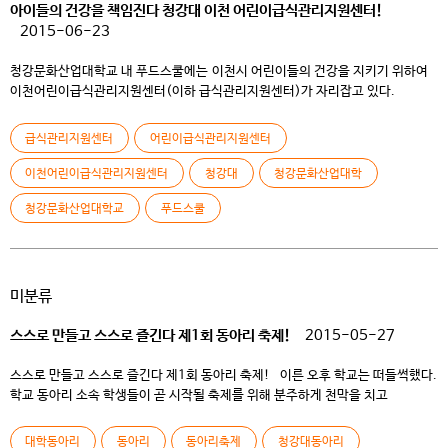
아이들의 건강을 책임진다 청강대 이천 어린이급식관리지원센터!
2015-06-23
청강문화산업대학교 내 푸드스쿨에는 이천시 어린이들의 건강을 지키기 위하여
이천어린이급식관리지원센터(이하 급식관리지원센터)가 자리잡고 있다.
급식관리지원센터는 어린이 성장을 위한 최고의 위생 영양 관리 기관으로 국가의
미래, 어린이의 건강 증진을 목표로 2014년 11월 설립되었다. 이러한 영양
급식관리지원센터
어린이급식관리지원센터
관리의 목적을 조금 더 효과적으로 대외에 알리고 함께하는 장을 마련하고자
5/27일에서 6/7까지 ‘어린이 튼튼 간식 레시피 공모전’을 개최하였다.
이천어린이급식관리지원센터
청강대
청강문화산업대학
공모전에 대한 설명을 해 주시는 […]
청강문화산업대학교
푸드스쿨
미분류
스스로 만들고 스스로 즐긴다 제1회 동아리 축제!
2015-05-27
스스로 만들고 스스로 즐긴다 제1회 동아리 축제! 이른 오후 학교는 떠들썩했다.
학교 동아리 소속 학생들이 곧 시작될 축제를 위해 분주하게 천막을 치고
손님맞이 준비를 하고 있었기 때문이다. 그런데 웬걸, 바람이 너무 많이 불어
학생들의 거동이 불편할 정도였다. 천막은 바람이 세게 불 때마다 날아가고 그럴
대학동아리
동아리
동아리축제
청강대동아리