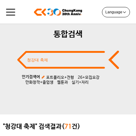
Language
통합검색
인기검색어
포트폴리오+전형
26+모집요강
만화창작+졸업생
웹툰과
실기+자리
"청강대 축제" 검색결과(
71
건)