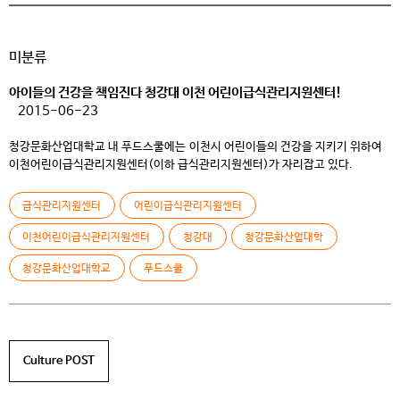
미분류
아이들의 건강을 책임진다 청강대 이천 어린이급식관리지원센터!
2015-06-23
청강문화산업대학교 내 푸드스쿨에는 이천시 어린이들의 건강을 지키기 위하여
이천어린이급식관리지원센터(이하 급식관리지원센터)가 자리잡고 있다.
급식관리지원센터는 어린이 성장을 위한 최고의 위생 영양 관리 기관으로 국가의
미래, 어린이의 건강 증진을 목표로 2014년 11월 설립되었다. 이러한 영양
급식관리지원센터
어린이급식관리지원센터
관리의 목적을 조금 더 효과적으로 대외에 알리고 함께하는 장을 마련하고자
5/27일에서 6/7까지 ‘어린이 튼튼 간식 레시피 공모전’을 개최하였다.
이천어린이급식관리지원센터
청강대
청강문화산업대학
공모전에 대한 설명을 해 주시는 […]
청강문화산업대학교
푸드스쿨
Culture POST