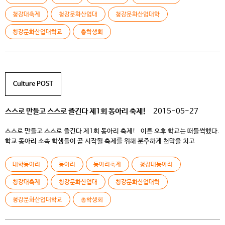
때 마다 학생들은 천막을 부여잡고 끈으로 묶어 고정시키기를 수십번 반복했다.
[…]
청강대축제
청강문화산업대
청강문화산업대학
청강문화산업대학교
총학생회
Culture POST
스스로 만들고 스스로 즐긴다 제1회 동아리 축제!
2015-05-27
스스로 만들고 스스로 즐긴다 제1회 동아리 축제! 이른 오후 학교는 떠들썩했다.
학교 동아리 소속 학생들이 곧 시작될 축제를 위해 분주하게 천막을 치고
손님맞이 준비를 하고 있었기 때문이다. 그런데 웬걸, 바람이 너무 많이 불어
학생들의 거동이 불편할 정도였다. 천막은 바람이 세게 불 때마다 날아가고 그럴
대학동아리
동아리
동아리축제
청강대동아리
때 마다 학생들은 천막을 부여잡고 끈으로 묶어 고정시키기를 수십번 반복했다.
[…]
청강대축제
청강문화산업대
청강문화산업대학
청강문화산업대학교
총학생회