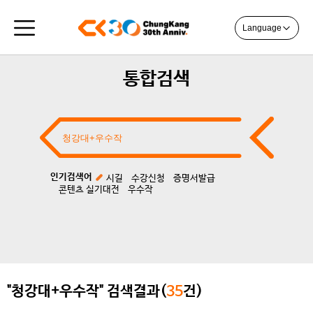
Language
통합검색
인기검색어
시길
수강신청
증명서발급
콘텐츠 실기대전
우수작
"청강대+우수작" 검색결과(
35
건)