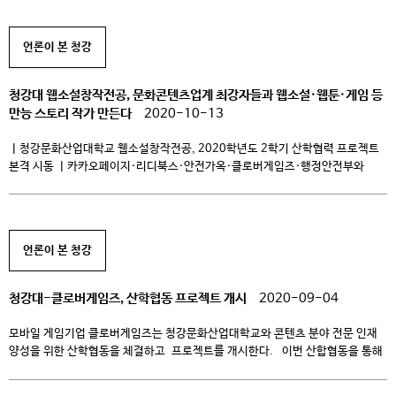
4일부터 국내 웹툰·웹소설 플랫폼인 카카오페이지에서 선보인다. 연재를
시작한 작품은 정체 모를 전염병으로 초토화된 미래사회, 인간과 인공지능의
언론이 본 청강
치열한 심리게임을 그린 SF 웹소설 ‘Now Loading’과 평범한 […]
청강대 웹소설창작전공, 문화콘텐츠업계 최강자들과 웹소설·웹툰·게임 등
만능 스토리 작가 만든다
2020-10-13
ㅣ청강문화산업대학교 웹소설창작전공, 2020학년도 2학기 산학협력 프로젝트
본격 시동 ㅣ카카오페이지·리디북스·안전가옥·클로버게임즈·행정안전부와
웹소설 및 웹툰·게임 시나리오 작가 양성 박차 청강문화산업대학교(총장
황봉성, 이하 청강대) 만화콘텐츠스쿨 웹소설창작전공이 웹소설·웹툰·게임 등
K-문화콘텐츠산업을 선도하는 국내 주요 산업체들과 함께 재학생 대상 스토리
작가 양성 프로젝트의 닻을 올린다. 청강대 웹소설창작전공은 2020학년도
언론이 본 청강
2학기부터 5개의 전공 수업 내에 카카오페이지, 리디북스, 안전가옥,
클로버게임즈 행정안전부 등 대한민국을 […]
청강대-클로버게임즈, 산학협동 프로젝트 개시
2020-09-04
모바일 게임기업 클로버게임즈는 청강문화산업대학교와 콘텐츠 분야 전문 인재
양성을 위한 산학협동을 체결하고 프로젝트를 개시한다. 이번 산합협동을 통해
클로버게임즈와 청강문화산업대학교는 웹툰만화콘텐츠 전공과 웹소설창작 전공
학생들에게 게임 캐릭터 개발과 스토리텔링에 대한 노하우를 전수하는 수업을