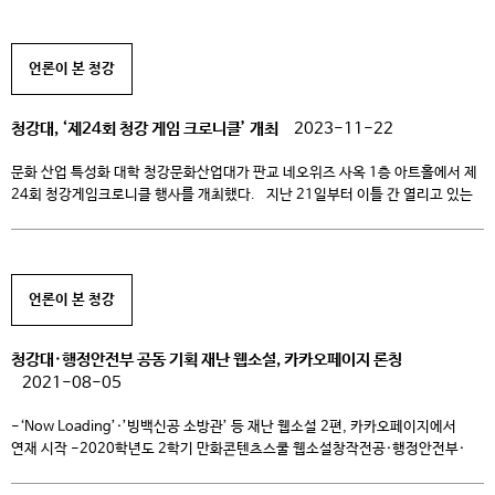
콘텐츠스쿨 애니메이션전공 학생들은 올 한 해를 알차게 보냈답니다.^^ 자신의
열정과 노력이 담긴 작품으로 국내외 애니메이션 페스티벌이나 대회에 참가하여
본선에 진출하기도 하고, 수상의 영예를 얻기도 했는데요! 과연 2013년
언론이 본 청강
애니메이션전공을 빛낸 […]
청강대, ‘제24회 청강 게임 크로니클’ 개최
2023-11-22
문화 산업 특성화 대학 청강문화산업대가 판교 네오위즈 사옥 1층 아트홀에서 제
24회 청강게임크로니클 행사를 개최했다. 지난 21일부터 이틀 간 열리고 있는
이 행사는 강문화산업대학교 게임콘텐츠스쿨 졸업작품 전시회로, 신산업분야
특화 선도전문대학으로 선정된 청강문화산업대의 지원사업 성과 발표회를 겸해
진행됐다. 행사가 열리는 네오위즈 아트홀은 학생들과 방문객들로 문전성시를
이뤘다. 특히 판교 인근 게임사 직원들도 게임들을 보기 위해 […]
언론이 본 청강
청강대·행정안전부 공동 기획 재난 웹소설, 카카오페이지 론칭
2021-08-05
-‘Now Loading’·’빙백신공 소방관’ 등 재난 웹소설 2편, 카카오페이지에서
연재 시작 -2020학년도 2학기 만화콘텐츠스쿨 웹소설창작전공·행정안전부·
카카오페이지 산학협력 프로젝트 성과물 청강문화산업대학교(총장 황봉성,
이하 청강대)와 행정안전부(이하 행안부)가 공동 기획한 웹소설이 2021년 8월