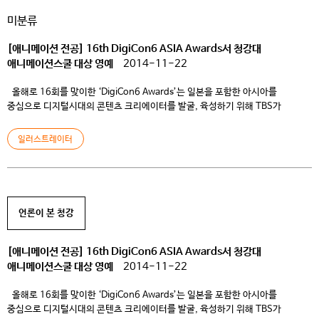
개설했다. 해당 수업의 운영은 웹소설창작전공의 홍석인 교수가 맡았다.
미분류
클로버게임즈 창업자이자 CEO인 윤성국 대표가 총괄 디렉터로서 직접 온라인
특강을 진행하며, 아트 디렉터와 […]
[애니메이션 전공] 16th DigiCon6 ASIA Awards서 청강대
애니메이션스쿨 대상 영예
2014-11-22
올해로 16회를 맞이한 ‘DigiCon6 Awards’는 일본을 포함한 아시아를
중심으로 디지털시대의 콘텐츠 크리에이터를 발굴, 육성하기 위해 TBS가
주최하고 있는 콘테스트다. 연령, 성별, 국적, 아마추어를 불문한 모든 사람이
참여가 가능한 열린 대회로 알려져 있다. 이번 16th DigiCon6 ASIA
일러스트레이터
Awards에서는 아시아 10개국(일본, 한국, 중국, 대만, 홍콩, 인도, 인도네시아,
말레이시아, 싱가폴, 태국)에서 CG애니메이션, 실사 영상 등 다양한 테크닉으로
[…]
언론이 본 청강
[애니메이션 전공] 16th DigiCon6 ASIA Awards서 청강대
애니메이션스쿨 대상 영예
2014-11-22
올해로 16회를 맞이한 ‘DigiCon6 Awards’는 일본을 포함한 아시아를
중심으로 디지털시대의 콘텐츠 크리에이터를 발굴, 육성하기 위해 TBS가