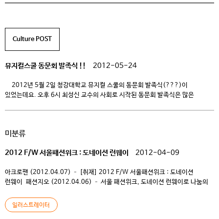
Culture POST
뮤지컬스쿨 동문회 발족식 !!
2012-05-24
2012년 5월 2일 청강대학교 뮤지컬 스쿨의 동문회 발족식(???)이
있었는데요. 오후 6시 최성신 교수의 사회로 시작된 동문회 발족식은 많은
선배님들과 재학생들이 참여한 가운데 진행되었지요. 뮤지컬 연기전공 2학년
학생들의 깜짝 공연으로 분위기가 더욱 즐거워 졌으며, 졸업생 소개와 지도
교수의 말씀으로 순서가 진행 되었어요. 1기 졸업생 김인태 선배님께서 동문회
미분류
발족 위원장으로 선출되었으며, 유희성 스쿨 원장의 말씀으로 […]
2012 F/W 서울패션위크 : 도네이션 런웨이
2012-04-09
아크로팬 (2012.04.07) – [취재] 2012 F/W 서울패션위크 : 도네이션
런웨이 패션지오 (2012.04.06) – 서울 패션위크, 도네이션 런웨이로 나눔의
무대 선보여 이번 ‘Fashion in Love Runway’에 참가하는 정형원 군(19)은
청강문화산업대학교 모델학과 1학년에 재학 중인 신인 모델이다. 부친 사업장의
일러스트레이터
화재로 인해 집안이 어려워진 환경에서도 청강대학교에서 진행하는