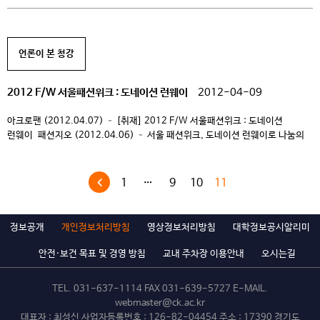
모델캠프에서 당당히 금상을 수상하며, 장학금 수혜 대상자로 입학해 모델의 꿈을
[…]
언론이 본 청강
2012 F/W 서울패션위크 : 도네이션 런웨이
2012-04-09
아크로팬 (2012.04.07) – [취재] 2012 F/W 서울패션위크 : 도네이션
런웨이 패션지오 (2012.04.06) – 서울 패션위크, 도네이션 런웨이로 나눔의
무대 선보여 이번 ‘Fashion in Love Runway’에 참가하는 정형원 군(19)은
청강문화산업대학교 모델학과 1학년에 재학 중인 신인 모델이다. 부친 사업장의
화재로 인해 집안이 어려워진 환경에서도 청강대학교에서 진행하는
1
…
9
10
11
모델캠프에서 당당히 금상을 수상하며, 장학금 수혜 대상자로 입학해 모델의 꿈을
[…]
정보공개
개인정보처리방침
영상정보처리방침
대학정보공시알리미
안전·보건 목표 및 경영 방침
교내 주차장 이용안내
오시는길
TEL.
031-637-1114
FAX 031-639-5727 E-MAIL.
webmaster@ck.ac.kr
대표자 : 최성신 사업자등록번호 : 126-82-04454 주소 : 17390 경기도