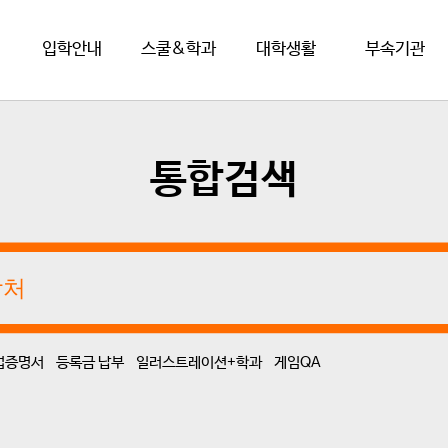
입학안내
스쿨&학과
대학생활
부속기관
통합검색
업증명서
등록금 납부
일러스트레이션+학과
게임QA