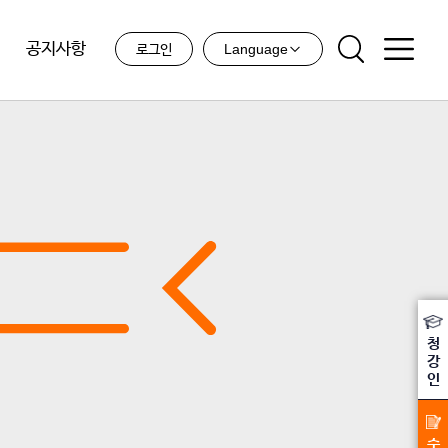
공지사항
Language
로그인
청
강
인
수