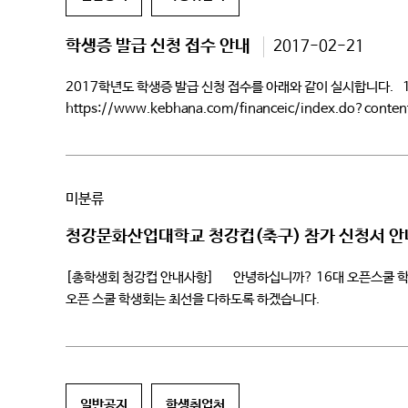
학생증 발급 신청 접수 안내
2017-02-21
2017학년도 학생증 발급 신청 접수를 아래와 같이 실시합니다. 1.신
https://www.kebhana.com/financeic/index.do?co
4.신청장소 : 어울림관 113호(총학생회실) 5.구비서류 –학생증
미분류
청강문화산업대학교 청강컵(축구) 참가 신청서 안
[총학생회 청강컵 안내사항] 안녕하십니까? 16대 오픈스쿨 학
오픈 스쿨 학생회는 최선을 다하도록 하겠습니다. – 아 래
일반공지
학생취업처