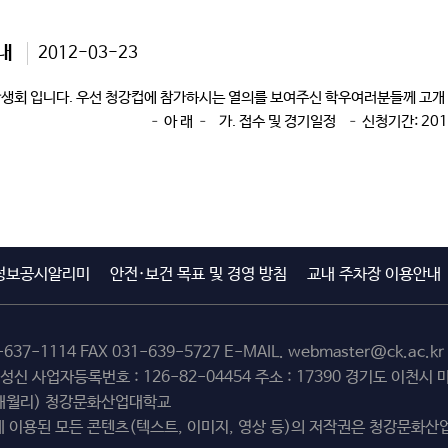
내
2012-03-23
생회 입니다. 우선 청강컵에 참가하시는 열의를 보여주신 학우여러분들께 고개 
 – 가. 접수 및 경기일정 – 신청기간: 2012. 3. 22(목)
정보공시알리미
안전·보건 목표 및 경영 방침
교내 주차장 이용안내
-637-1114
FAX 031-639-5727 E-MAIL.
webmaster@ck.ac.kr
최성신 사업자등록번호 : 126-82-04454 주소 : 17390 경기도 이천
(해월리) 청강문화산업대학교
 이용된 모든 콘텐츠(텍스트, 이미지, 영상 등)의 저작권은 청강문화산