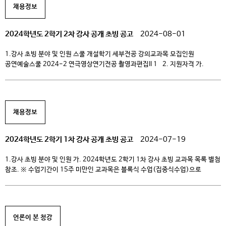
채용정보
2024학년도 2학기 2차 강사 공개 초빙 공고
2024-08-01
1.강사 초빙 분야 및 인원 스쿨 개설학기 세부전공 강의교과목 모집인원
공연예술스쿨 2024-2 연극영상연기전공 촬영과편집II 1 2. 지원자격 가.
대학교원 자격기준 등에 관한 규정 제2조의 교원자격 기준에 해당하는 자 나.
임용예정일 기준 만 65세 이하인자. 3.심사 절차 및 기준 단계 심사분야
심사항목 비고 1차 서류심사 기초 및 전공 심사 -지원자의 강사자격 심사 -
전공분야에 대한 […]
채용정보
2024학년도 2학기 1차 강사 공개 초빙 공고
2024-07-19
1.강사 초빙 분야 및 인원 가. 2024학년도 2학기 1차 강사 초빙 교과목 목록 별첨
참조. ※ 수업기간이 15주 미만인 교과목은 블록식 수업(집중식수업)으로
운영됨. 2.지원자격 가. 대학교원 자격기준 등에 관한 규정 제2조의 교원자격
기준에 해당하는 자 나. 임용예정일 기준 만 65세 이하인자. 3.심사 절차 및 기준
단계 심사분야 심사항목 비고 1차 서류심사 기초 및 […]
언론이 본 청강