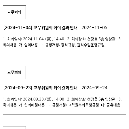
기념했다. 토토즐은 평생배움대학의 교육 성과를 공유하고, 도민들이 다양한
평생교육 과정에 참여할 수 있도록 마련한 행사다. 새롭G 청강캠퍼스는 △브라보
교무회의
[…]
[2024-11-04] 교무위원회 회의 결과 안내
2024-11-05
1. 회의일시: 2024.11.04.(월), 14:40 2. 회의장소: 청강홀 5층 영상관 3.
회의내용 가. 심의내용 – 규정개정: 장학규정, 원격수업운영규정,
진로탐색학점제 운영규정 나. 심의예정내용 – 규정개정: 시설물관리규정,
내부감사규정, 사업비 집행 및 관리지침, 자체평가규정, 성과관리센터 규정 다.
공유내용 – 스쿨, 재학생 IPA 분석 결과, 2024 설립자의 날, 만화도서관
재개관식 및 청강역사콘텐츠공모전 전시 – […]
교무회의
[2024-09-23] 교무위원회 회의 결과 안내
2024-09-24
1. 회의일시: 2024.09.23.(월), 14:00 2. 회의장소: 청강홀 5층 영상관 3.
회의내용 가. 심의예정내용 – 규정개정: 교직원복리후생규정 나. 공유내용
– 무경계 전공제 운영 방안, 충원율 현황(09/23) – 2025학년도 운영계획
(2025~2027) 수립 워크숍 일정(변경) – 제3차 성과확산공유 워크숍(2024
자체평가 킥오프) – 전문대학 혁신지원사업 모니터링 – 경기도 4개
문화예술대학 총장 간담회 […]