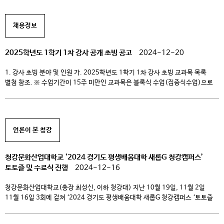
기준 단계 심사분야 심사항목 비고 1차 […]
채용정보
2025학년도 1학기 1차 강사 공개 초빙 공고
2024-12-20
1. 강사 초빙 분야 및 인원 가. 2025학년도 1학기 1차 강사 초빙 교과목 목록
별첨 참조. ※ 수업기간이 15주 미만인 교과목은 블록식 수업(집중식수업)으로
운영됨. 2. 지원자격 가. 대학교원 자격기준 등에 관한 규정 제2조의 교원자격
기준에 해당하는 자 나. 임용예정일 기준 만 65세 이하인자. 3. 심사 절차 및
기준 단계 심사분야 심사항목 비고 1차 […]
언론이 본 청강
청강문화산업대학교 ‘2024 경기도 평생배움대학 새롭G 청강캠퍼스’
토토즐 및 수료식 진행
2024-12-16
청강문화산업대학교(총장 최성신, 이하 청강대) 지난 10월 19일, 11월 2일
11월 16일 3회에 걸쳐 ‘2024 경기도 평생배움대학 새롭G 청강캠퍼스 ‘토토즐
(토요일 토요일은 즐거워)’ 과 수료식을 성황리에 마쳤다고 밝혔다. 이번 행사는
수료생과 가족들, 도민과 교육 관계자들이 참석해 평생교육의 의미와 성과를