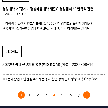
청강대학교 ‘경기도 평생배움대학 새롭G 청강캠퍼스’ 입학식 진행
2023-07-04
ㅣ대학의 문화산업 인프라를 활용, 4060세대 경기도민들에게 생애전환
교육지원 청강문화산업대학교(총장 최성신, 이하 청강대)는 경기도
평생배움대학 새롭G 청강캠퍼스에서 지난 24일 입학식을 거행하고 18주의
교육과정을 시작했다고 밝혔다. 이날 입학식은 청강대 홍명헌 미래교육처장의
축사로 시작했으며, 5개 과정의 책임교수, 110여명의 4060세대 신입생들이
참여하였다. 경기도 평생배움대학은 4060세대가 제2의 인생을 설계하고
채용정보
건강한 노후를 준비하도록 경기도가 지원하는 사업이다. 청강대 평생교육원은
[…]
2022년 직원 신규채용 공고(미래교육처)_완료
2022-08-16
***********************************************************************
*** 문화 산업의 발전을 주도하는 문화 산업 창의 인재 양성 대학 Only One,
Only the Best 청강문화산업대학교에서 역량있는 인재를 모집하고 있습니다.
***********************************************************************
*** 1. 채용분야 및 인원: 무기계약직Ⅱ 1명 2. 채용부서: 미래교육처 3.
1
2
3
4
5
6
7
담당업무: – 평생교육원 프로그램 운영 – 학점은행제 업무 – 지역사회
협력 업무 – 평생교육원 일반 업무 등 4. […]