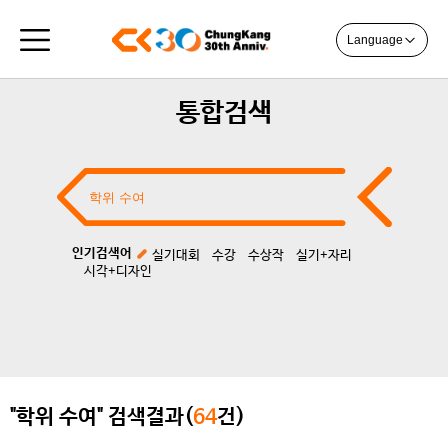
Language
통합검색
인기검색어
실기대회
수강
수상작
실기+자리
시각+디자인
"학위 수여" 검색결과(
64
건)