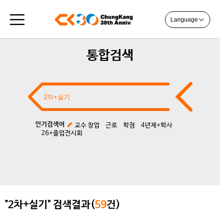
Language
통합검색
인기검색어
교수 창업
근로
학점
4년제+학사
26+졸업전시회
"2차+실기" 검색결과(
59
건)