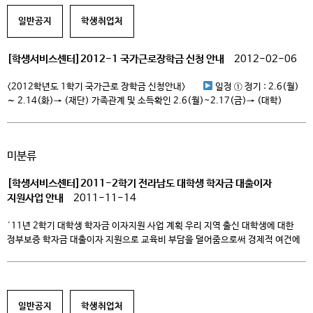
4.6(금)→ (재단) […]
일반공지
학생취업처
[학생서비스센터]2012-1 국가근로장학금 신청 안내
2012-02-06
<2012학년도 1학기 국가근로 장학금 신청안내>
일정 ① 정기 : 2.6(월)
∼ 2.14(화)→ (재단) 가족관계 및 소득확인 2.6(월)~2.17(금)→ (대학)
대상자추천(선발) 및 근로지배정 : 2.17(금) ~ ② 추가 1차 : 3.2(금) ∼
3.9(금)→ (재단) 가족관계 및 소득확인 3.2(금)~3.14(수)→ (대학)
대상자추천(선발) 및 근로지배정 : 3.14(수) ~ ③ 추가 2차 : 4.2(월) ∼
미분류
4.6(금)→ (재단) […]
[학생서비스센터]2011-2학기 전라남도 대학생 학자금 대출이자
지원사업 안내
2011-11-14
′11년 2학기 대학생 학자금 이자지원 사업 계획 우리 지역 출신 대학생에 대한
정부보증 학자금 대출이자 지원으로 교육비 부담을 덜어줌으로써 경제적 여건에
관계없이 의지와 능력에 따라 누구나 교육을 받을 수 있는 교육환경 조성 Ⅰ 사 업
개 요 1. 근거법령 ? 한국장학재단 설립 등에 관한 법률 ? 전라남도 대학생
학자금 이자 지원 조례 2. 추진방침 ? […]
일반공지
학생취업처