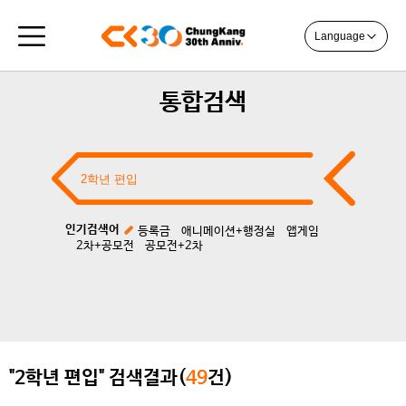
Language
통합검색
인기검색어
등록금
애니메이션+행정실
앱게임
2차+공모전
공모전+2차
"2학년 편입" 검색결과(
49
건)