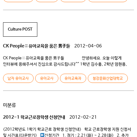
유아교육과에는 왜 지원하시게 되었나요? 김수홍: 처음에는 사회복지학과를
지원했는데 합격하지 못하였지요. 교회 누나가 유아교육이랑 사회복지랑 많이
겹치는 부분이 […]
Culture POST
CK People :: 유아교육을 품은 男子들
2012-04-06
CK People :: 유아교육을 품은 男子들 안녕하세요. 오늘 이렇게
인터뷰에 응해주셔서 진심으로 감사드립니다^^ 1학년 김수홍, 2학년 엄현용,
3학년 김영국 이렇게 청강문화산업대학교 청일점 세분이 모여있으니
든든하네요. 부담 갖지 마시고 가볍게 응해주시면 감사하겠습니다. Q. 먼저
남자 유아교사
유아교사
유아교육과
청강문화산업대학교
유아교육과에는 왜 지원하시게 되었나요? 김수홍: 처음에는 사회복지학과를
지원했는데 합격하지 못하였지요. 교회 누나가 유아교육이랑 사회복지랑 많이
겹치는 부분이 […]
미분류
2012-1 학교근로장학생 신청안내
2012-02-21
<2012학년도 1학기 학교근로 장학생 신청안내> 학교 근로장학생 지원 신청서
및 시간표(다운받기)
신청기간 1. 정기 : 2.21(화) ~ 2.28(화) 2. 추가