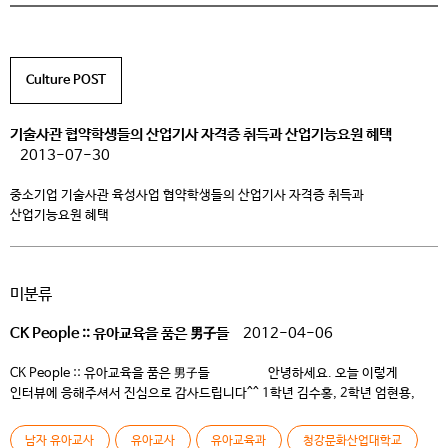
Culture POST
기술사관 협약학생들의 산업기사 자격증 취득과 산업기능요원 혜택
2013-07-30
중소기업 기술사관 육성사업 협약학생들의 산업기사 자격증 취득과
산업기능요원 혜택
안녕하세요. 청강문화산업대학교 모바일스쿨입니다. 우리학교는 모바일 분야의
강점을 인정받아 전국 146개 전문대학 중 18개 대학만이 엄선된 ‘중소기업
미분류
기술사관 육성사업’을 2009년부터 수행하고 있습니다. 교육과학기술부와
중소기업청이 주관하는 이 사업은 특성화고와 전문대, 중소기업체가 함께
CK People :: 유아교육을 품은 男子들
2012-04-06
커리큘럼을 구성하여, 진학에서 취업까지 산업 현장이 필요로 하는 실무형 인재를
양성하는 것을 목표로 […]
CK People :: 유아교육을 품은 男子들 안녕하세요. 오늘 이렇게
인터뷰에 응해주셔서 진심으로 감사드립니다^^ 1학년 김수홍, 2학년 엄현용,
3학년 김영국 이렇게 청강문화산업대학교 청일점 세분이 모여있으니
든든하네요. 부담 갖지 마시고 가볍게 응해주시면 감사하겠습니다. Q. 먼저
남자 유아교사
유아교사
유아교육과
청강문화산업대학교