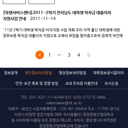
[학생서비스센터]2011-2학기 전라남도 대학생 학자금 대출이자
지원사업 안내
2011-11-14
′11년 2학기 대학생 학자금 이자지원 사업 계획 우리 지역 출신 대학생에 대한
정부보증 학자금 대출이자 지원으로 교육비 부담을 덜어줌으로써 경제적 여건에
관계없이 의지와 능력에 따라 누구나 교육을 받을 수 있는 교육환경 조성 Ⅰ 사 업
개 요 1. 근거법령 ? 한국장학재단 설립 등에 관한 법률 ? 전라남도 대학생
학자금 이자 지원 조례 2. 추진방침 ? […]
1
…
3
4
5
정보공개
개인정보처리방침
영상정보처리방침
대학정보공시알리미
안전·보건 목표 및 경영 방침
교내 주차장 이용안내
오시는길
TEL.
031-637-1114
FAX 031-639-5727 E-MAIL.
webmaster@ck.ac.kr
대표자 : 최성신 사업자등록번호 : 126-82-04454 주소 : 17390 경기도
이천시 마장면 청강가창로 389-94(해월리) 청강문화산업대학교
본 사이트에 이용된 모든 콘텐츠(텍스트, 이미지, 영상 등)의 저작권은
청강문화산업대학교에 있습니다.