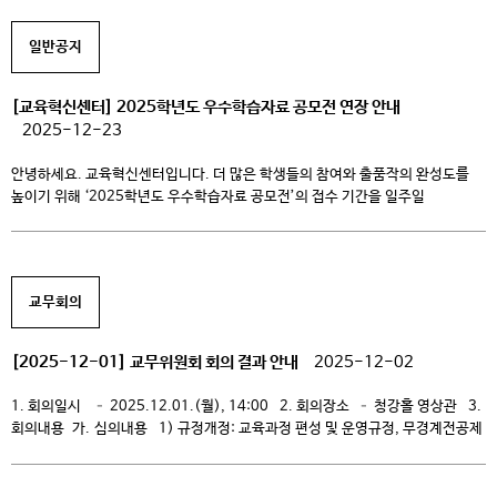
it4u → 학생서비스 → 수업/성적 → 강의평가 → 성적조회 성적 이의신청
2025.12.29.(월), 10:00 ~ 2025.12.31.(수), 16:00 it4u […]
일반공지
[교육혁신센터] 2025학년도 우수학습자료 공모전 연장 안내
2025-12-23
안녕하세요. 교육혁신센터입니다. 더 많은 학생들의 참여와 출품작의 완성도를
높이기 위해 ‘2025학년도 우수학습자료 공모전’의 접수 기간을 일주일
연장합니다. 나만의 학습 노하우나 대학 생활의 경험을 공유하고 장학금의
주인공이 되어보세요! 관심 있는 학생 여러분의 많은 참여 바랍니다. 1. 공모전
기간 : 2025. 11. 21(금) ~ 12. 29(월) 2. 공모주제 – 나만의 학습노하우 :
후배에게 들려주는 […]
교무회의
[2025-12-01] 교무위원회 회의 결과 안내
2025-12-02
1. 회의일시 – 2025.12.01.(월), 14:00 2. 회의장소 – 청강홀 영상관 3.
회의내용 가. 심의내용 1) 규정개정: 교육과정 편성 및 운영규정, 무경계전공제
운영규정 2) 기타내용: 2026학년도 운영(2024~2026) 교육과정 개발 및
개편 나. 심의예정내용 1) 규정개정: 학칙 2) 규정제정: 외국대학과 학생 교류
및 학점 교환에 관한 규정 다. 공유내용 1) 미래원 […]