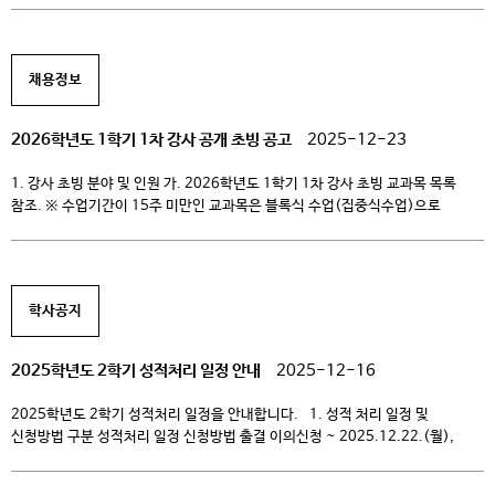
충족자 3. 신청기간 – 2026.01.06.(화), 00:00 ~ 01.07.(수), 23:59 ※
시스템 내 성적 반영 기간이 필요하여 학위취득 유예 신청 기간이
변경되었습니다. 4. […]
채용정보
2026학년도 1학기 1차 강사 공개 초빙 공고
2025-12-23
1. 강사 초빙 분야 및 인원 가. 2026학년도 1학기 1차 강사 초빙 교과목 목록
참조. ※ 수업기간이 15주 미만인 교과목은 블록식 수업(집중식수업)으로
운영됨. 2. 지원자격 가. 대학교원 자격기준 등에 관한 규정 제2조의 교원자격
기준에 해당하는 자 나. 임용예정일 기준 만 65세 이하인자. 3. 심사 절차 및
기준 단계 심사분야 심사항목 비고 1차 서류심사 […]
학사공지
2025학년도 2학기 성적처리 일정 안내
2025-12-16
2025학년도 2학기 성적처리 일정을 안내합니다. 1. 성적 처리 일정 및
신청방법 구분 성적처리 일정 신청방법 출결 이의신청 ~ 2025.12.22.(월),
12:00 헤이영 → 전체메뉴 → 출결조회 → 이의신청 강의평가 및 성적열람
(메뉴얼 다운로드) 2025.12.29.(월), 10:00 ~ 2026.01.05.(월), 16:00