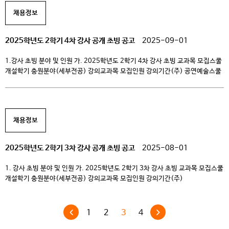
및 전공 신청 […]
채용정보
2025학년도 2학기 4차 강사 공개 초빙 공고
2025-09-01
1.강사 초빙 분야 및 인원 가. 2025학년도 2학기 4차 강사 초빙 교과목 모집스쿨
개설학기 충원분야(세부전공) 강의교과목 모집인원 강의기간(주) 공연예술스쿨
031-639-4551 2025-2 연출극작전공 연극사 1 15주 2.지원자격 가.
대학교원 자격기준 등에 관한 규정 제2조의 교원자격 기준에 해당하는 자 나.
임용예정일 기준 만 65세 이하인자. 3.심사 절차 및 기준 단계 심사분야
심사항목 비고 1차 […]
채용정보
2025학년도 2학기 3차 강사 공개 초빙 공고
2025-08-01
1. 강사 초빙 분야 및 인원 가. 2025학년도 2학기 3차 강사 초빙 교과목 모집스쿨
개설학기 충원분야(세부전공) 강의교과목 모집인원 강의기간(주)
애니메이션스쿨
031-639-4431 2025-2 애니메이션 (2D애니메이션)
애니메이션실무I 2 15주 패션뷰티스타일스쿨
031-639-4532 2025-2
스타일리스트전공 (헤어) 헤어스타일링응용 1 15주 2. 지원자격 가. 대학교원
1
2
3
4
자격기준 등에 관한 규정 제2조의 교원자격 기준에 해당하는 자 나. 임용예정일