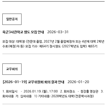
일반공지
육군3사관학교 생도 모집 안내
2026-03-31
모집 대상: 대학생 (전문대 졸업, 2027년 2월 졸업예정자 또는 4년제 대학 2학년
수료(예정)자 등) 모집 기수: 제64기 정시생도 (2027학년도 입학) 제65기
예비생도 (2028학년도 입학) 주요 특징: 대학생이 지원 가능한 사관학교로,
스마트한 교육 환경과 최적의 교육 지원 체계를 통해 정예 장교를 양성함 시설 및
혜택: 다목적 체육관, 최신 설비의 생활관 등 최상의 교육 시설과 리더십 배양 […]
교무회의
[2026-01-19] 교무위원회 회의 결과 안내
2026-01-20
1. 회의일시 – 2026.01.19.(월), 17:00 2. 회의장소 – 청강홀 영상관 3.
회의내용 가. 심의내용 1) 기타내용: 2028학년도 대학(전문학사과정)
구조조정(입학정원) 조정(안), 2025~2027 대학 중장기 발전계획 변경(안),
2026학년도 운영 교육과정 개발 및 개편(추가) 나. 심의예정 1) 규정개정: