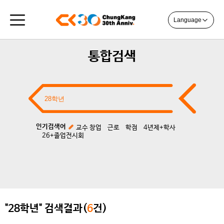
Language
통합검색
인기검색어
교수 창업
근로
학점
4년제+학사
26+졸업전시회
"28학년" 검색결과(
6
건)