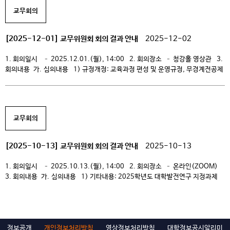
본예산(안) 심의의 건 마. 제5호: 교원임용 심의의 […]
교무회의
[2025-12-01] 교무위원회 회의 결과 안내
2025-12-02
1. 회의일시 – 2025.12.01.(월), 14:00 2. 회의장소 – 청강홀 영상관 3.
회의내용 가. 심의내용 1) 규정개정: 교육과정 편성 및 운영규정, 무경계전공제
운영규정 2) 기타내용: 2026학년도 운영(2024~2026) 교육과정 개발 및
개편 나. 심의예정내용 1) 규정개정: 학칙 2) 규정제정: 외국대학과 학생 교류
및 학점 교환에 관한 규정 다. 공유내용 1) 미래원 […]
교무회의
[2025-10-13] 교무위원회 회의 결과 안내
2025-10-13
1. 회의일시 – 2025.10.13.(월), 14:00 2. 회의장소 – 온라인(ZOOM)
3. 회의내용 가. 심의내용 1) 기타내용: 2025학년도 대학발전연구 지정과제
(2차) 나. 심의예정내용 1) 규정개정: 수업운영규정, 학적처리에 관한 규정 다.
공유내용 1) 교육개발처 – 충원율 현황 (2025.10.01. 기준) 2)
전략지원처 – 2028학년도 전문학사과정 구조조정(정원운영) 시행계획(안)
– 2025 교육수요자(졸업생) 만족도 조사 […]
정보공개
개인정보처리방침
영상정보처리방침
대학정보공시알리미