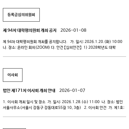
시설물관리규정, 비정규 교육과정 운영규정 다. 공유내용 1) 전략지원처 –
대학평의원회 신규위원 선출 계획(안) 2) […]
등록금심의위원회
제 94차 대학평의원회 개최 공지
2026-01-08
제 94차 대학평의원회 개최를 공지합니다. 가. 일시: 2026.1.20.(화) 10:00
나. 장소: 온라인 회의(ZOOM) 다. 안건 【심의안건】 1) 2028학년도 대학
입학정원 조정(안) 2) 2025~2027 중장기발전계획 변경(안) 【자문안건】 1)
2026학년도 교육과정 편성 및 운영(안) 2) 2025학년도 교비회계 2차
추가경정예산(안) 3) 2026학년도 교비회계 본예산(안)
이사회
법인 제171차 이사회 개최 안내
2026-01-07
1. 이사회 개최 일시 및 장소 가. 일시: 2026.1.28.(수) 11:00 나. 장소: 법인
서울사무소(서울시 강동구 강동대로55길 10, 3층) 2. 이사회 안건 가. 제1호:
2025회계연도 법인회계 2차 추가경정예산(안) 심의의 건 나. 제2호:
2026회계연도 법인회계 본예산(안) 심의의 건 다. 제3호: 2025회계연도
교비회계 2차 추가경정예산(안) 심의의 건 라. 제4호: 2026회계연도 교비회계