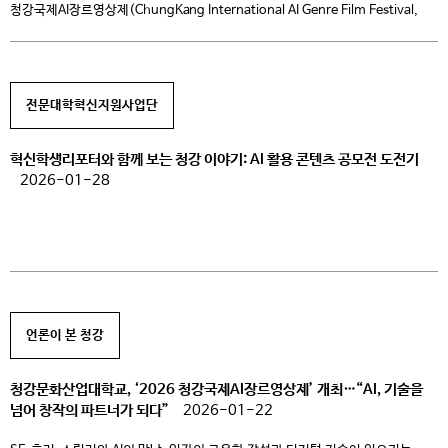
청강국제AI장르영상제(ChungKang International AI Genre Film Festival,
이하 CKAIFF)’를 개최하고 전 세계 창작자들을 대상으로 AI를 활용한 장르 영화
작품을 공모한다고 9일 밝혔다. CKAIFF는 생성형 AI 기술과 장르 영화의 결합을
본격적으로 조명하는 국제 공모전이다. 이번 영상제는 AI를 단순히 효율성을
높이는 자동화 도구가 아닌, 창작자의 영감을 증폭하고 상상력의 한계를 확장하는
전문대학혁신지원사업단
‘첫 번째 […]
혁신학생리포터와 함께 보는 청강 이야기: AI 활용 콘텐츠 공모전 도전기
2026-01-28
언론이 본 청강
청강문화산업대학교, ‘2026 청강국제AI장르영상제’ 개최…“AI, 기술을
넘어 창작의 파트너가 되다”
2026-01-22