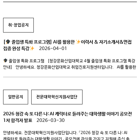
취·창업공지
[
졸업생 특화 프로그램] AI를 활용한
이력서 & 자기소개서&면접
집중 완성 특강
2026-04-01
졸업생 특화 프로그램 [청강문화산업대학교 4월 졸업생 특화 프로그램 특강
안내] 안녕하세요. 청강문화산업대학교 취업진로지원센터입니다. AI를 활용한
이력서·자기소개서 작성부터 면접 준비까지 한 번에 완성할 수 있는 특강을
아래와 같이 진행하오니 많은 참여 바랍니다. ■ 진행 일정 * 4/13(월),
4/15(수) 13:00~15:00 * 4/16(목) 13:30~15:30 ■ 참여 방법 * Zoom
참여: https://us06web.zoom.us/j/82499611153?
일반공지
전문대학혁신지원사업단
pwd=wJ0axKDU6A3ylCDyPDbnd78F2Oha06.1 * […]
2026 청강 속 또 다른 나: AI 캐릭터로 들려주는 대학생활 이야기 공모전
1차 합격자 발표
2026-03-30
안녕하세요. 전문대학혁신지원사업단입니다. 「2026 청강 속 또 다른 나: AI
캐릭터로 들려주는 대학생활 이야기」 공모전에 관심을 가지고 지원해 주신 총