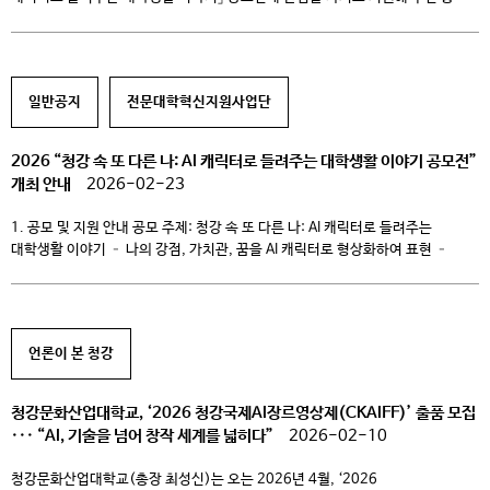
15명의 참가자분들께 감사드립니다. 1차 합격자 명단은 아래와 같습니다. 또한,
1차 합격자분들께서는 캐릭터를 활용한 홍보 활동에 참여하시게 됩니다. – 홍보
활동 기간: 2026. 3. 31. ~ 4. 30. – 콘텐츠 제작 및 홍보 활동 지원금 지급 (1인
[…]
일반공지
전문대학혁신지원사업단
2026 “청강 속 또 다른 나: AI 캐릭터로 들려주는 대학생활 이야기 공모전”
개최 안내
2026-02-23
1. 공모 및 지원 안내 공모 주제: 청강 속 또 다른 나: AI 캐릭터로 들려주는
대학생활 이야기 – 나의 강점, 가치관, 꿈을 AI 캐릭터로 형상화하여 표현 –
본인의 시선으로 재해석한 ‘청강에서의 나의 대학생활’ 예시(선택 및 조합
가능, 필수 선택 아님) (1) 학업 경험: 전공 수업, 과제, 팀 프로젝트 등
교육과정 전반 (2) 캠퍼스 환경: 학교 […]
언론이 본 청강
청강문화산업대학교, ‘2026 청강국제AI장르영상제(CKAIFF)’ 출품 모집
··· “AI, 기술을 넘어 창작 세계를 넓히다”
2026-02-10
청강문화산업대학교(총장 최성신)는 오는 2026년 4월, ‘2026