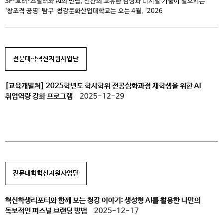
SF·호러·스릴러와 AI의 만남, 인간의 고유한 감성과 디지털 기술이 일으키는
‘창조적 공명’ 탐구 청강문화산업대학교는 오는 4월, ‘2026
청강국제AI장르영상제(ChungKang International AI Genre Film Festival,
이하 CkAIFF)’를 개최하고 전 세계 창작자들을 대상으로 AI를 활용한 장르 영화
작품을 공모한다. CkAIFF는 생성형 AI 기술과 장르 영화의 결합을 본격적으로
조명하는 국제 공모전이다. 이번 영상제는 AI를 단순히 효율성을 높이는 자동화
전문대학혁신지원사업단
도구가 […]
[교육개발처] 2025학년도 학사학위 전공심화과정 재학생을 위한 AI
취업역량 강화 프로그램
2025-12-29
전문대학혁신지원사업단
혁신학생리포터와 함께 보는 청강 이야기: 생성형 AI를 활용한 나만의
독보적인 퍼스널 브랜딩 방법
2025-12-17