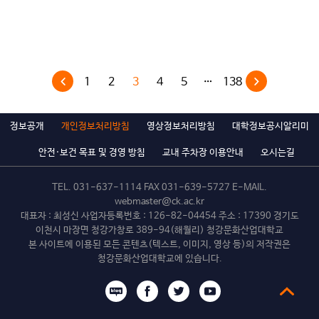
1
2
3
4
5
…
138
정보공개
개인정보처리방침
영상정보처리방침
대학정보공시알리미
안전·보건 목표 및 경영 방침
교내 주차장 이용안내
오시는길
TEL.
031-637-1114
FAX 031-639-5727 E-MAIL.
webmaster@ck.ac.kr
대표자 : 최성신 사업자등록번호 : 126-82-04454 주소 : 17390 경기도
이천시 마장면 청강가창로 389-94(해월리) 청강문화산업대학교
본 사이트에 이용된 모든 콘텐츠(텍스트, 이미지, 영상 등)의 저작권은
청강문화산업대학교에 있습니다.