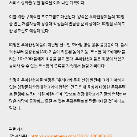
서비스 강화를 위한 협력을 이어 나갈 계획이다.
이를 위한 구체적인 프로그램도 마련된다. 양측은 우아한형제들의 ‘띠잉’
을 만든 개발자들과 청강대 학생들의 만남을 준비 중이다. 띠잉을 주제로
한 공모전도 예정돼 있다.
띠잉은 우아한형제들이 지난달 선보인 모바일 영상 공유 플랫폼이다. 출시
직후부터 증강현실(AR) 기술이 적용된 놀이 기능 ‘코스튬’이 Z세대라 불
리는 10~20대들에게 호응을 얻고 있다. 우아한형제들은 띠잉의 핵심 기
능이라 할 수 있는 코스튬의 종류를 지속해서 늘릴 계획이다.
신정호 우아한형제들 셀장은 “우리나라 문화 산업 발전에 크게 기여하고
있는 청강문화산업대학교와의 협력인 만큼 인재 육성과 다양한 문화콘텐
츠 탄생에 도움이 되길 바란다“며 “앞으로 청강대학교와 긴밀히 협력하여
많은 사람이 공감하고 즐길 수 있는 문화콘텐츠를 만들어나갈 것”이라고
말했다.
관련기사
[전자신문] :
http://www.etnews.com/20191108000186