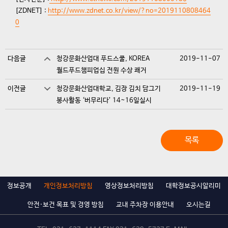
[ZDNET] :
http://www.zdnet.co.kr/view/?no=2019110808464
0
다음글
청강문화산업대 푸드스쿨, KOREA
2019-11-07
월드푸드챔피업십 전원 수상 쾌거
이전글
청강문화산업대학교, 김장 김치 담그기
2019-11-19
봉사활동 ‘버무리다’ 14~16일실시
목록
정보공개
개인정보처리방침
영상정보처리방침
대학정보공시알리미
안전·보건 목표 및 경영 방침
교내 주차장 이용안내
오시는길