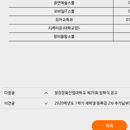
공연예술스쿨
모바일IT스쿨
유아교육과
0
리케이온(대학교양)
창의융합스쿨
다음글
청강문화산업대학교 제25회 입학식 공고
이전글
2020학년도 1학기 재학생 등록금 2차 추가납부
목록