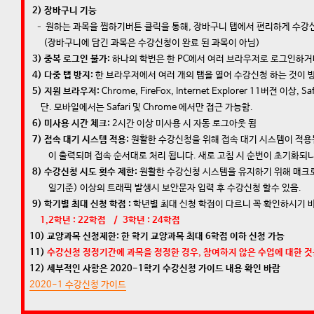
2) 장바구니 기능
– 원하는 과목을 찜하기버튼 클릭을 통해, 장바구니 탭에서 편리하게 수강
(장바구니에 담긴 과목은 수강신청이 완료 된 과목이 아님)
3) 중복 로그인 불가:
하나의 학번은 한 PC에서 여러 브라우저로 로그인하거나
4) 다중 탭 방지:
한 브라우저에서 여러 개의 탭을 열어 수강신청 하는 것이 
5) 지원 브라우저:
Chrome, FireFox, Internet Explorer 11버전 이상, Saf
단. 모바일에서는 Safari 및 Chrome 에서만 접근 가능함.
6) 미사용 시간 체크:
2시간 이상 미사용 시 자동 로그아웃 됨
7) 접속 대기 시스템 적용:
원활한 수강신청을 위해 접속 대기 시스템이 적용
이 출력되며 접속 순서대로 처리 됩니다. 새로 고침 시 순번이 초기화되
8) 수강신청 시도 횟수 제한:
원활한 수강신청 시스템을 유지하기 위해 매크로
일기준) 이상의 트래픽 발생시 보안문자 입력 후 수강신청 할수 있음.
9) 학기별 최대 신청 학점 :
학년별 최대 신청 학점이 다르니 꼭 확인하시기 
1,2학년 : 22학점 / 3학년 : 24학점
10) 교양과목 신청제한: 한 학기 교양과목 최대 6학점 이하 신청 가능
11)
수강신청 정정기간에 과목을 정정한 경우, 참여하지 않은 수업에 대한 
12) 세부적인 사항은 2020-1학기 수강신청 가이드 내용 확인 바람
2020-1 수강신청 가이드