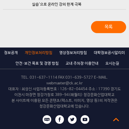
실습’으로 온라인 강의 한계 극복
목록
정보공개
개인정보처리방침
영상정보처리방침
대학정보공시알리미
안전·보건 목표 및 경영 방침
교내 주차장 이용안내
오시는길
TEL.
031-637-1114
FAX 031-639-5727 E-MAIL.
webmaster@ck.ac.kr
대표자 : 최성신 사업자등록번호 : 126-82-04454 주소 : 17390 경기도
이천시 마장면 청강가창로 389-94(해월리) 청강문화산업대학교
본 사이트에 이용된 모든 콘텐츠(텍스트, 이미지, 영상 등)의 저작권은
청강문화산업대학교에 있습니다.