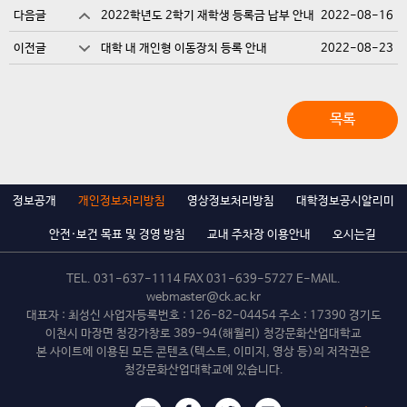
다음글
2022학년도 2학기 재학생 등록금 납부 안내
2022-08-16
이전글
대학 내 개인형 이동장치 등록 안내
2022-08-23
목록
정보공개
개인정보처리방침
영상정보처리방침
대학정보공시알리미
안전·보건 목표 및 경영 방침
교내 주차장 이용안내
오시는길
TEL.
031-637-1114
FAX 031-639-5727 E-MAIL.
webmaster@ck.ac.kr
대표자 : 최성신 사업자등록번호 : 126-82-04454 주소 : 17390 경기도
이천시 마장면 청강가창로 389-94(해월리) 청강문화산업대학교
본 사이트에 이용된 모든 콘텐츠(텍스트, 이미지, 영상 등)의 저작권은
청강문화산업대학교에 있습니다.