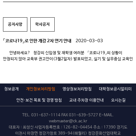
공지사항
학사공지
「코로나19」로 인한 개강 2차 연기 안내
2020-03-03
안녕하세요? 청강의 신입생 및 재학생 여러분 「코로나19」의 상황이
안정되지 않아 교육부 권고안이(3월2일자) 발표되었고, 실기 및 실무중심 교육인
우리대학 교육과정 운영에 대한 질 담보를 고민한 끝에 총장님 및 각 스쿨
원장님들이 참여하는 교무위원회 논의를 거쳐 아래와 같이 개강을 추가로
연기하게 되었습니다. 코로나19 사태에도 불구하고 개강 후 학생 여러분의
건강을 안전하게 […]
정보공개
개인정보처리방침
영상정보처리방침
대학정보공시알리미
안전·보건 목표 및 경영 방침
교내 주차장 이용안내
오시는길
TEL.
031-637-1114
FAX 031-639-5727 E-MAIL.
webmaster@ck.ac.kr
대표자 : 최성신 사업자등록번호 : 126-82-04454 주소 : 17390 경기도
이천시 마장면 청강가창로 389-94(해월리) 청강문화산업대학교