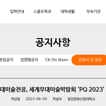
입학안내
스쿨&학과
대학생활
부속기관
공지사항
·창업공지
감염병공지
CK On Show
언론이 본 청강
대미술전공, 세계무대미술박람회 ‘PQ 2023’
작성일
2023-06-05
작성자
청강문화산업대학교