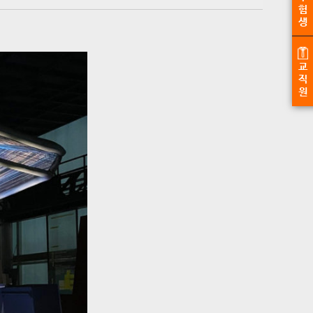
험
생
교
직
원