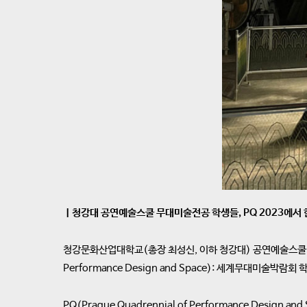
ㅣ청강대 공연예술스쿨 무대미술전공 학생들, PQ 2023에서 
청강문화산업대학교(총장 최성신, 이하 청강대) 공연예술스쿨 무대미
Performance Design and Space): 세계무대미술박
PQ(Prague Quadrennial of Performance Des