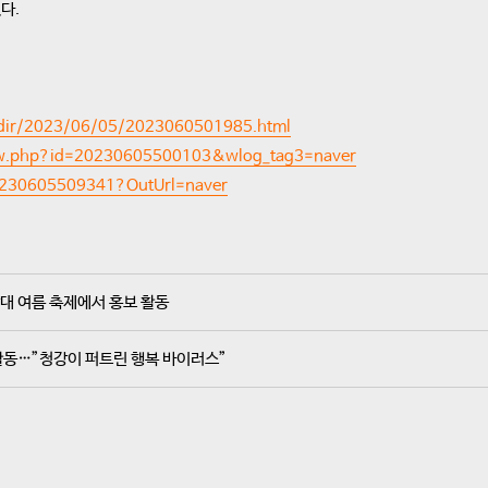
다.
l_dir/2023/06/05/2023060501985.html
iew.php?id=20230605500103&wlog_tag3=naver
0230605509341?OutUrl=naver
대 여름 축제에서 홍보 활동
활동…”청강이 퍼트린 행복 바이러스”