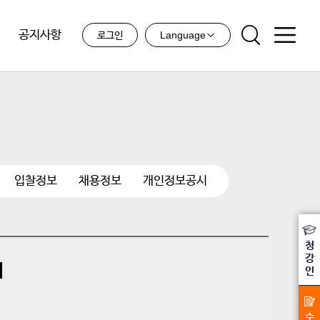
공지사항
Language
로그인
입찰정보
채용정보
개인정보공시
청
강
내
인
수