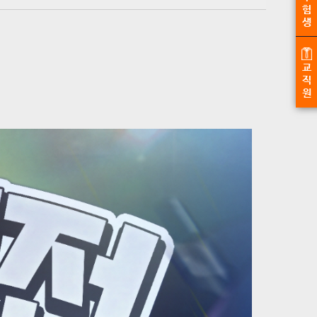
험
생
교
직
원