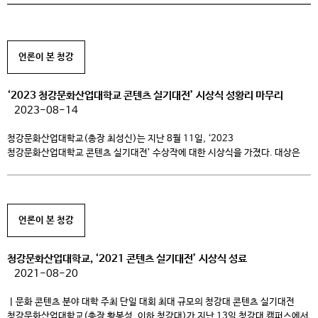
언론이 본 청강
‘2023 청강문화산업대학교 콘텐츠 실기대전’ 시상식 성황리 마무리
2023-08-14
청강문화산업대학교(총장 최성신)는 지난 8월 11일, ‘2023
청강문화산업대학교 콘텐츠 실기대전’ 수상작에 대한 시상식을 가졌다. 대상은
만화･애니메이션･게임･융합 별 각 1명씩 총 4명으로, 만화 부문에서 웹툰 분야의
홍솔미, 애니메이션 부문에서 영상(이미지보드) 분야의 권윤지, 게임 부문에서는
상황표현 분야의 양윤아, 그리고 융합콘텐츠 부문에서는 상황표현 분야의 박규미
지원자가 차지했다. 올해로 7회를 맞는 청강대 콘텐츠 실기대전은
언론이 본 청강
청강문화산업대학교와 엠굿 미대입시가 공동으로 주관하고 […]
청강문화산업대학교, ‘2021 콘텐츠 실기대전’ 시상식 성료
2021-08-20
ㅣ문화 콘텐츠 분야 대학 주최 단일 대회 최대 규모의 청강대 콘텐츠 실기대전
청강문화산업대학교(총장 황봉성, 이하 청강대)가 지난 13일 청강대 캠퍼스에서