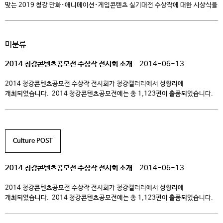
맞는 2019 청강 만화･애니메이션･게임콘텐츠 실기대전 수상작에 대한 시상식을
가졌다. 올해 대상은 만화･애니메이션･게임 별 각 1명씩 총 3명으로,
만화부문에서 2페이지 칸만화를 그린 정명주씨, 애니메이션부문에서
이미지보드의 이정현씨, 게임부문에서 게임컨셉아트-디지털의 박지원씨가
미분류
차지했다. 청강 만화･애니메이션･게임콘텐츠 실기대전은 이전과 달리 올해부터
1차 공모전과 2차 현장실기대회로 나누어 진행하였다. 1차 공모전은 5월 […]
2014 청강콘텐츠공모전 수상작 전시회 소개
2014-06-13
2014 청강콘텐츠공모전 수상작 전시회가 청강캘러리에서 성황리에
개최되었습니다. ​ 2014 청강콘텐​츠공모전에는 총 1,123편이 출품되었습니다.
– 게임포스터제작 124편 – 극화&웹툰 278편 – 애니메이션 이미지보드 35편
– 캐릭터&일러스트 584편 – 상황표현 102편 2014 청강콘텐츠공모전 수상작
전시회에서는 시상식도 같이 열렸습니다. 시상내역은 다음과 같습니다. 대상 1편,
금상 5편, 은상 5편, 동상 10편, 특선 221편, 입선 249편 그리고 13분의
Culture POST
선생님들에게 지도교사상을 […]
2014 청강콘텐츠공모전 수상작 전시회 소개
2014-06-13
2014 청강콘텐츠공모전 수상작 전시회가 청강캘러리에서 성황리에
개최되었습니다. ​ 2014 청강콘텐​츠공모전에는 총 1,123편이 출품되었습니다.
– 게임포스터제작 124편 – 극화&웹툰 278편 – 애니메이션 이미지보드 35편
– 캐릭터&일러스트 584편 – 상황표현 102편 2014 청강콘텐츠공모전 수상작