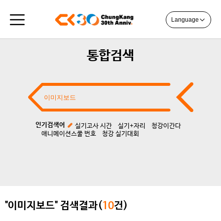
Language
통합검색
인기검색어
실기고사 시간
실기+자리
청강이간다
애니메이션스쿨 번호
청강 실기대회
"이미지보드" 검색결과(
10
건)