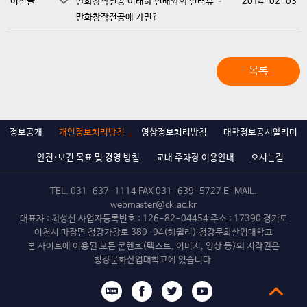
이전글
만화창작전공 이태하 선배와의 인터뷰 –
2014-02-03
만화창작전공에 가면?
목록
정보공개
개인정보처리방침
영상정보처리방침
대학정보공시알리미
안전·보건 목표 및 경영 방침
교내 주차장 이용안내
오시는길
TEL.
031-637-1114
FAX 031-639-5727 E-MAIL.
webmaster@ck.ac.kr
대표자 : 최성신 사업자등록번호 : 126-82-04454 주소 : 17390 경기도
이천시 마장면 청강가창로 389-94(해월리) 청강문화산업대학교
본 사이트에 이용된 모든 콘텐츠(텍스트, 이미지, 영상 등)의 저작권은
청강문화산업대학교에 있습니다.