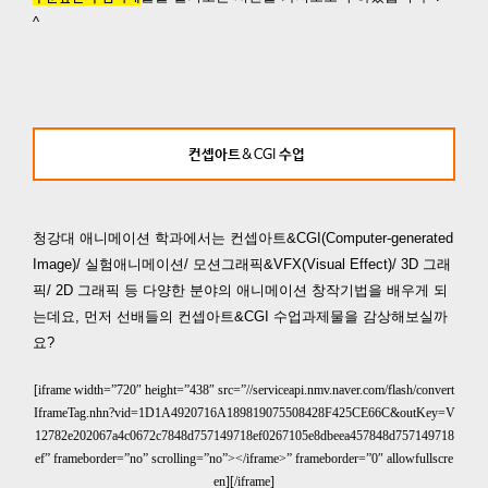
^
컨셉아트
&CGI
수업
청강대 애니메이션 학과에서는 컨셉아트&CGI(Computer-generated
Image)/ 실험애니메이션/ 모션그래픽&VFX(Visual Effect)/ 3D 그래
픽/ 2D 그래픽 등 다양한 분야의 애니메이션 창작기법을 배우게 되
는데요, 먼저 선배들의 컨셉아트&CGI 수업과제물을 감상해보실까
요?
[iframe width=”720″ height=”438″ src=”//serviceapi.nmv.naver.com/flash/convert
IframeTag.nhn?vid=1D1A4920716A189819075508428F425CE66C&outKey=V
12782e202067a4c0672c7848d757149718ef0267105e8dbeea457848d757149718
ef” frameborder=”no” scrolling=”no”></iframe>” frameborder=”0″ allowfullscre
en][/iframe]