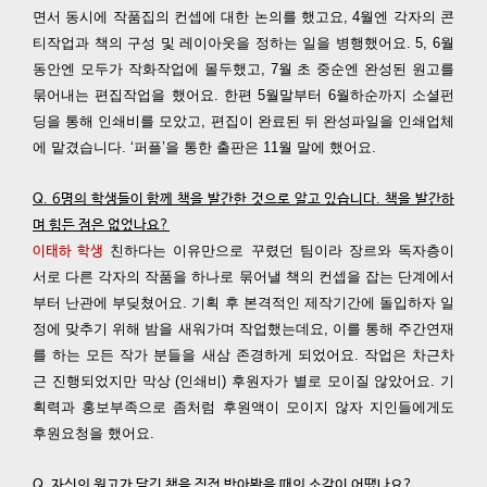
면서 동시에 작품집의 컨셉에 대한 논의를 했고요, 4월엔 각자의 콘
티작업과 책의 구성 및 레이아웃을 정하는 일을 병행했어요. 5, 6월
동안엔 모두가 작화작업에 몰두했고, 7월 초 중순엔 완성된 원고를
묶어내는 편집작업을 했어요. 한편 5월말부터 6월하순까지 소셜펀
딩을 통해 인쇄비를 모았고, 편집이 완료된 뒤 완성파일을 인쇄업체
에 맡겼습니다. ‘퍼플’을 통한 출판은 11월 말에 했어요.
Q. 6명의 학생들이 함께 책을 발간한 것으로 알고 있습니다. 책을 발간하
며 힘든 점은 없었나요?
친하다는 이유만으로 꾸렸던 팀이라 장르와 독자층이
이태하 학생
서로 다른 각자의 작품을 하나로 묶어낼 책의 컨셉을 잡는 단계에서
부터 난관에 부딪쳤어요. 기획 후 본격적인 제작기간에 돌입하자 일
정에 맞추기 위해 밤을 새워가며 작업했는데요, 이를 통해 주간연재
를 하는 모든 작가 분들을 새삼 존경하게 되었어요. 작업은 차근차
근 진행되었지만 막상 (인쇄비) 후원자가 별로 모이질 않았어요. 기
획력과 홍보부족으로 좀처럼 후원액이 모이지 않자 지인들에게도
후원요청을 했어요.
Q. 자신의 원고가 담긴 책을 직접 받아봤을 때의 소감이 어땠나요?