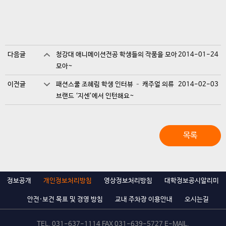
다음글
청강대 애니메이션전공 학생들의 작품을 모아
2014-01-24
모아~
이전글
패션스쿨 조혜림 학생 인터뷰 – 캐주얼 의류
2014-02-03
브랜드 ‘지센’에서 인턴해요~
목록
정보공개
개인정보처리방침
영상정보처리방침
대학정보공시알리미
안전·보건 목표 및 경영 방침
교내 주차장 이용안내
오시는길
TEL.
031-637-1114
FAX 031-639-5727 E-MAIL.