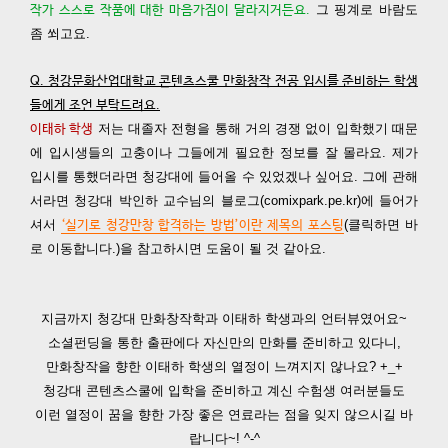
그 핑계로 바람도
작가 스스로 작품에 대한 마음가짐이 달라지거든요.
좀 쐬고요.
Q. 청강문화산업대학교 콘텐츠스쿨 만화창작 전공 입시를 준비하는 학생
들에게 조언 부탁드려요.
저는 대졸자 전형을 통해 거의 경쟁 없이 입학했기 때문
이태하 학생
에 입시생들의 고충이나 그들에게 필요한 정보를 잘 몰라요. 제가
입시를 통했더라면 청강대에 들어올 수 있었겠나 싶어요. 그에 관해
서라면 청강대 박인하 교수님의 블로그(comixpark.pe.kr)에 들어가
셔서
(클릭하면 바
‘실기로 청강만창 합격하는 방법’이란 제목의 포스팅
로 이동합니다.)을 참고하시면 도움이 될 것 같아요.
지금까지 청강대 만화창작학과 이태하 학생과의 언터뷰였어요~
소셜펀딩을 통한 출판에다 자신만의 만화를 준비하고 있다니,
만화창작을 향한 이태하 학생의 열정이 느껴지지 않나요? +_+
청강대 콘텐츠스쿨에 입학을 준비하고 계신 수험생 여러분들도
이런 열정이 꿈을 향한 가장 좋은 연료라는 점을 잊지 않으시길 바
랍니다~! ^-^