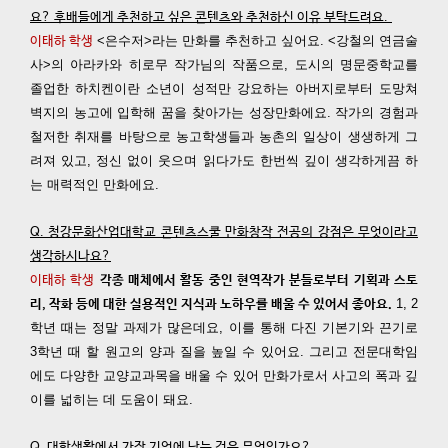
요? 후배들에게 추천하고 싶은 콘텐츠와 추천하신 이유 부탁드려요.
<은수저>라는 만화를 추천하고 싶어요. <강철의 연금술
이태하 학생
사>의 아라카와 히로무 작가님의 작품으로, 도시의 명문중학교를
졸업한 하치켄이란 소년이 성적만 강요하는 아버지로부터 도망쳐
벽지의 농고에 입학해 꿈을 찾아가는 성장만화에요. 작가의 경험과
철저한 취재를 바탕으로 농고학생들과 농촌의 일상이 생생하게 그
려져 있고, 정신 없이 웃으며 읽다가도 한번씩 깊이 생각하게끔 하
는 매력적인 만화에요.
Q. 청강문화산업대학교 콘텐츠스쿨 만화창작 전공의 강점은 무엇이라고
생각하시나요?
이태하 학
생
각종 매체에서 활동 중인 현역작가 분들로부터 기획과 스토
1, 2
리, 작화 등에 대한 실용적인 지식과 노하우를 배울 수 있어서 좋아요.
학년 때는 정말 과제가 많은데요, 이를 통해 다진 기본기와 끈기로
3학년 때 할 원고의 양과 질을 높일 수 있어요. 그리고 전문대학임
에도 다양한 교양교과목을 배울 수 있어 만화가로서 사고의 폭과 깊
이를 넓히는 데 도움이 돼요.
Q. 대학생활에서 가장 기억에 남는 것은 무엇인가요?