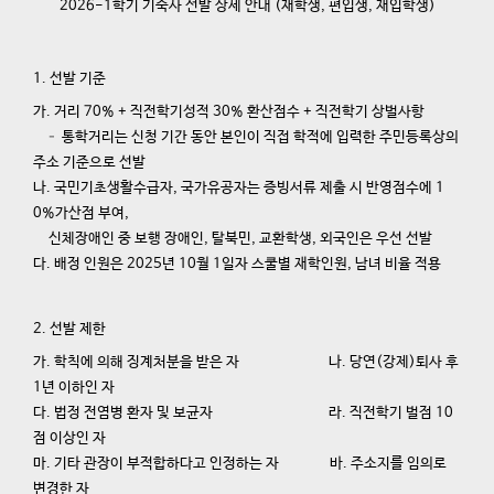
2026-1학기 기숙사 선발 상세 안내 (재학생, 편입생, 재입학생)
1. 선발 기준
가. 거리 70% + 직전학기성적 30% 환산점수 + 직전학기 상벌사항
– 통학거리는 신청 기간 동안 본인이 직접 학적에 입력한 주민등록상의
주소 기준으로 선발
나. 국민기초생활수급자, 국가유공자는 증빙서류 제출 시 반영점수에 1
0%가산점 부여,
신체장애인 중 보행 장애인, 탈북민, 교환학생, 외국인은 우선 선발
다. 배정 인원은 2025년 10월 1일자 스쿨별 재학인원, 남녀 비율 적용
2. 선발 제한
가. 학칙에 의해 징계처분을 받은 자 나. 당연(강제)퇴사 후
1년 이하인 자
다. 법정 전염병 환자 및 보균자 라. 직전학기 벌점 10
점 이상인 자
마. 기타 관장이 부적합하다고 인정하는 자 바. 주소지를 임의로
변경한 자