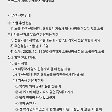
본 반드시 제출, 미제출 시 합격취소
7. 우선 선발 안내
가. 스쿨 우선 선발
1) 스쿨 우선 선발이란 : 해당학기 기숙사 입사사정을 거치지 않고 스쿨
추천서를 근거로 무조건 선발되는 학생
2) 선발기준 : 재학생, 스쿨내규에 의함. 단, 기숙사 선발 제한자 제외
3) 추천정원 : 스쿨 별 1-2명
4) 절차 : 2025. 12. 19(금) 이전까지 스쿨행정실 문의_스쿨원장.스쿨
실장 확인 필요 (제출)
5) 유의 사항
가) 해당학기 입사 신청자에 한 해 선발 가능
나) 우선선발 인원은 해당스쿨 배정인원에서 감(減)함
다) 기숙사 선발 제한자
① 학칙에 의해 징계처분을 받은 자
② 제19조에 의한 기숙사 당연(강제)퇴사자
③ 법정 전염병 환자 및 보균자
④ 휴학 중인 자
⑤ 전 학기 입사하였던 자 중 벌점이 10점 이상인 자(벌점 10점 이