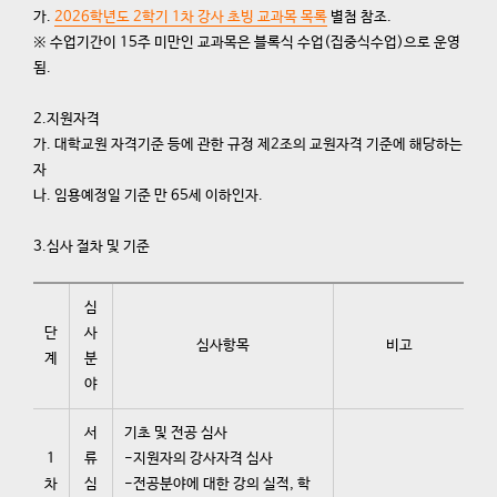
가.
2026학년도 2학기 1차 강사 초빙 교과목 목록
별첨 참조.
※ 수업기간이 15주 미만인 교과목은 블록식 수업(집중식수업)으로 운영
됨.
2.지원자격
가. 대학교원 자격기준 등에 관한 규정 제2조의 교원자격 기준에 해당하는
자
나. 임용예정일 기준 만 65세 이하인자.
3.심사 절차 및 기준
심
단
사
심사항목
비고
계
분
야
서
기초 및 전공 심사
1
류
-지원자의 강사자격 심사
차
심
-전공분야에 대한 강의 실적, 학