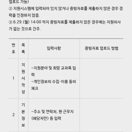
업로드 가능)
② 지원시스템에 입력되어 있지 않거나 증빙자료를 제출하지 않은 경우 경
력을 인정하지 않음.
③ 6.29.(월) 14:00 까지 증빙자료를 제출하지 않은 경우에는 지원의사
가 없는 것으로 간주.
번
목
입력사항
증빙자료 업로드 방법
호
록
지
-지원분야 및 희망 교과목 입
원
력
1
서
-개인정보의 수집·이용 동의
작
체크
성
기
본
-주소 및 연락처, 현 근무지
2
정
(해당자만) 등 입력
보