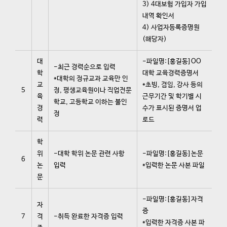
3) 4대보험 가입자 가입
내역 확인서
4) 사업자등록증명원
(해당자)
대
-파일명:[홍길동]OO
-최근 경력순으로 입력
학
대학 교육경력증명서
*대학의 정규교과 교육만 인
교
*초빙, 겸임, 강사 등의
5
정, 평생교육원이나 직업전문
육
근무기간 및 학기별 시
학교, 고등학교 이하는 불인
경
수가 표시된 증명서 업
정
력
로드
학
위
-대학 학위 논문 관련 사항
-파일명:[홍길동]논문
6
논
입력
*입력한 논문 사본 파일
문
-파일명:[홍길동]자격
자
증
7
격
-취득 완료한 자격증 입력
*입력한 자격증 사본 파