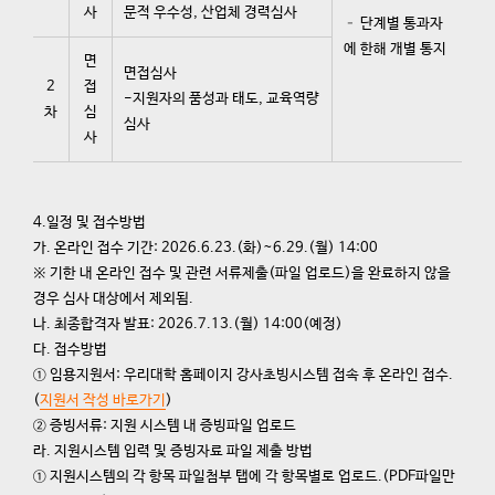
사
문적 우수성, 산업체 경력심사
– 단계별 통과자
에 한해 개별 통지
면
면접심사
2
접
-지원자의 품성과 태도, 교육역량
차
심
심사
사
4.일정 및 접수방법
가. 온라인 접수 기간: 2026.6.23.(화)~6.29.(월) 14:00
※ 기한 내 온라인 접수 및 관련 서류제출(파일 업로드)을 완료하지 않을
경우 심사 대상에서 제외됨.
나. 최종합격자 발표: 2026.7.13.(월) 14:00(예정)
다. 접수방법
① 임용지원서: 우리대학 홈페이지 강사초빙시스템 접속 후 온라인 접수.
(
지원서 작성 바로가기
)
② 증빙서류: 지원 시스템 내 증빙파일 업로드
라. 지원시스템 입력 및 증빙자료 파일 제출 방법
① 지원시스템의 각 항목 파일첨부 탭에 각 항목별로 업로드.(PDF파일만