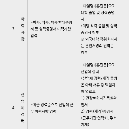
-파일명:[홍길동]OO
대학 졸업 및 성적증명
학
서
-학사, 석사, 박사 학위증명
력
*해당 학력 졸업 및 성적
3
서 및 성적증명서 이력사항
사
증명서 첨부
입력
항
※ 외국대학 학위소지자
는 본인서명의 번역문
첨부
-파일명:[홍길동]OO
산업체 경력
*산업체 경력/재직 증빙
은 아래 서류 중 택일하
여 업로드
산
1) 건강보험자격득실확
업
-최근 경력순으로 산업체 근
인서
4
체
무 이력사항 입력
2) 경력(재직)증명서
경
(근무기관 연락처, 주소
력
기재)