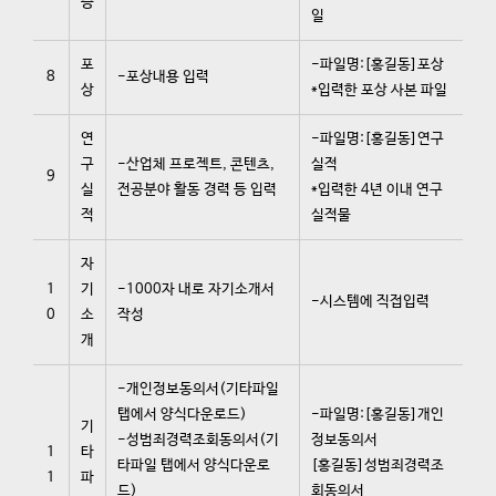
증
일
포
-파일명:[홍길동]포상
8
-포상내용 입력
상
*입력한 포상 사본 파일
연
-파일명:[홍길동]연구
구
-산업체 프로젝트, 콘텐츠,
실적
9
실
전공분야 활동 경력 등 입력
*입력한 4년 이내 연구
적
실적물
자
1
기
-1000자 내로 자기소개서
-시스템에 직접입력
0
소
작성
개
-개인정보동의서(기타파일
탭에서 양식다운로드)
-파일명:[홍길동]개인
기
-성범죄경력조회동의서(기
정보동의서
1
타
타파일 탭에서 양식다운로
[홍길동]성범죄경력조
1
파
드)
회동의서